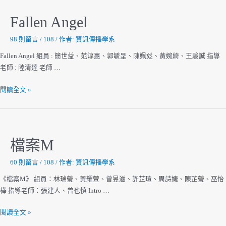
見
你
Fallen Angel
98 則留言
/
108
/ 作者:
資訊傳播學系
Fallen Angel 組員 : 簡世益、范淳惠、郭毓呈、陳姵彣、黃婉綺、王駿誠 指導
老師 : 陸清達 老師 …
Fallen
閱讀全文 »
Angel
檔案M
60 則留言
/
108
/ 作者:
資訊傳播學系
《檔案M》 組員：林瑞瑩、黃耀萱、曾昱滋、許芷瑄、周詩婕、陳芷瑩、巫怡
樺 指導老師：張建人、曾也慎 Intro …
檔
閱讀全文 »
案