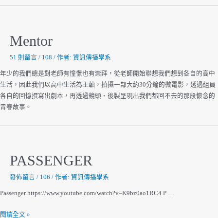
M
Mentor
51 則留言
/
108
/ 作者:
資訊傳播學系
年少的我們總是對老師有憧憬也有崇拜，從老師開始聯想我們想到各自的高中
生活，因此我們以高中生活為主軸，拍攝一部大約30分鐘的微電影，透過組員
各自的回憶撰寫出劇本，再透過鏡頭、後製呈現出我們都回不去的那段懷念的
青春故事。
PASSENGER
發佈留言
/
106
/ 作者:
資訊傳播學系
Passenger https://www.youtube.com/watch?v=K9bz0ao1RC4 P …
PASSENGER
閱讀全文 »