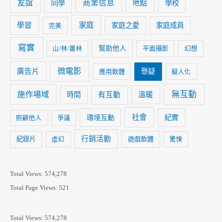
友誼
商業信息
同學
地點
學校
家庭
學習
家庭之愛
家庭成員
完美
寫實
幫助他人
平面攝影
幻想
山/林/叢林
微電影
廣告片
懸疑
應用軟體
擬人化
無互動
施作場域
時間
有互動
溫暖
社會
紀實
環境互動
照顧他人
爭議
行銷活動
紀錄片
遊戲軟體
虛幻
驚悚
Total Views:
574,278
Total Page Views:
521
Total Views:
574,278