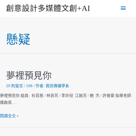
跳
主
創意設計多媒體文創+AI
至
主
要
要
選
內
懸疑
容
單
夢裡預見你
29 則留言
/
108
/ 作者:
資訊傳播學系
夢裡預見你 組員 : 杜若慈 / 林良芳 / 李炘倪 江銘芳 / 鮑 杰 / 許振豪 指導老師 :
陳啟英 …
夢
閱讀全文 »
裡
預