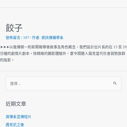
餃子
發佈留言
/
107
/ 作者:
資訊傳播學系
➤➤➤以風傳媒一則新聞報導做故事及角色概念，我們設計出片長約在 15 至 20
分鐘的劇情片劇本。除精緻的觀影體驗外，要令閱聽人窺見當代社會弱勢族群
的陰影。
搜
尋
關
鍵
近期文章
字
:
資傳系宣傳短片
遇見尼之後