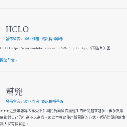
HCLO
發佈留言
/
106
/ 作者:
資訊傳播學系
HCLO https://www.youtube.com/watch?v=sPEqOlnE4yg 《預告片》回 …
HCLO
閱讀全文 »
幫兇
發佈留言
/
107
/ 作者:
資訊傳播學系
➤➤➤近幾年報導因承受不住網民負面留言而輕生的新聞越來越多，但多數網
民都對自己的行為不以為意。因此本專題使用微電影的方式，透過簡單的故事
讓大家有個省思。