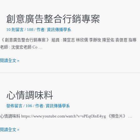
創意廣告整合行銷專案
10 則留言
/
108
/ 作者:
資訊傳播學系
《 創意廣告整合行銷專案 》 組員 : 陳宣志 林欣儒 李靜玫 陳昱佑 袁啓恩 指導
老師 : 沈俊宏老師 Co …
創
閱讀全文 »
意
廣
告
整
心情調味料
合
行
發佈留言
/
106
/ 作者:
資訊傳播學系
銷
心情調味料 https://www.youtube.com/watch?v=sPEqOlnE4yg 《預告片》 …
專
案
心
閱讀全文 »
情