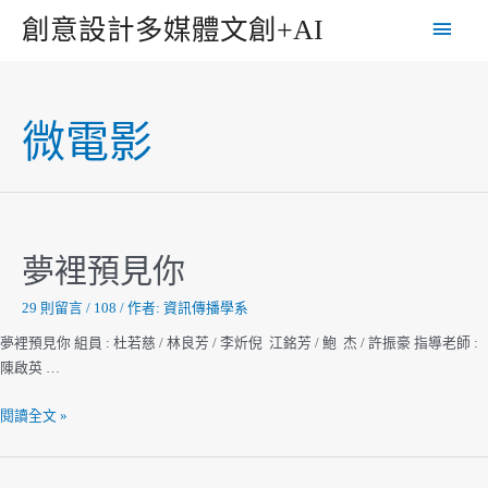
跳
主
創意設計多媒體文創+AI
至
主
要
要
選
內
微電影
容
單
夢裡預見你
29 則留言
/
108
/ 作者:
資訊傳播學系
夢裡預見你 組員 : 杜若慈 / 林良芳 / 李炘倪 江銘芳 / 鮑 杰 / 許振豪 指導老師 :
陳啟英 …
夢
閱讀全文 »
裡
預