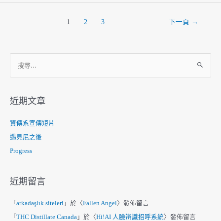
調
味
文
1
2
3
下一頁
→
料
章
分
頁
搜
尋
關
鍵
近期文章
字
:
資傳系宣傳短片
遇見尼之後
Progress
近期留言
「
arkadaşlık siteleri
」於〈
Fallen Angel
〉發佈留言
「
THC Distillate Canada
」於〈
Hi!AI 人臉辨識招呼系統
〉發佈留言