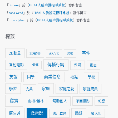
「
tincure
」於〈
Hi!AI 人臉辨識招呼系統
〉發佈留言
「
aaaa weed
」於〈
Hi!AI 人臉辨識招呼系統
〉發佈留言
「
blue afghani
」於〈
Hi!AI 人臉辨識招呼系統
〉發佈留言
標籤
事件
2D動畫
3D動畫
AR/VR
USR
傳播行銷
互動電影
公園
勵志
偏鄉
友誼
商業信息
同學
地點
學校
家庭
學習
家庭之愛
家庭成員
完美
寫實
幫助他人
平面攝影
幻想
山/林/叢林
微電影
廣告片
懸疑
應用軟體
擬人化