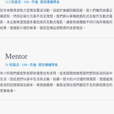
115 則留言
/
108
/ 作者:
資訊傳播學系
近年來教育部致力宣導反霸凌活動，但疏於後續回饋追蹤，使人們雖然具備正
確認知，然而在執行方面不完全理想。我們將以單機遊戲形式去製作互動式電
影，本企劃希望透過多重結局的互動式電影，讓使用者體驗不同行為所導致的
結果，透過影片裡的故事，達到宣傳品德教育的良善理念。
Mentor
51 則留言
/
108
/ 作者:
資訊傳播學系
年少的我們總是對老師有憧憬也有崇拜，從老師開始聯想我們想到各自的高中
生活，因此我們以高中生活為主軸，拍攝一部大約30分鐘的微電影，透過組員
各自的回憶撰寫出劇本，再透過鏡頭、後製呈現出我們都回不去的那段懷念的
青春故事。