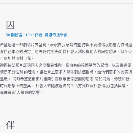
M
囚
50 則留言
/
108
/ 作者:
資訊傳播學系
希望透過一部劇情片去呈現，表現自我意識的堅 持與不要被環境影響而作出違
背自己本心的決定，也許我們無法改 變社會大環境與他人的固有想法，但至少
可以坦然面對自我。
通過這部影片展現同志之間和異性戀一樣擁有純粹而平等的感情，以及傳達愛
情是不分性別 的理念，讓社會上更多人關注到這個群體，給他們更多的善意與
溫暖。 同時希望這部影片能夠引發觀眾更深層面的思考:關於同婚，傳統和新
時代思想上的差異， 社會大眾隨波逐流的生活方式以及社會環境(包括輿論、
倫理等)給人帶來的影響。
伴