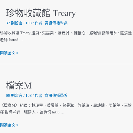
見
你
珍物收藏館 Treary
32 則留言
/
108
/ 作者:
資訊傳播學系
珍物收藏館 Treary 組員 : 張嘉奕、羅云涓 、陳儷心、嚴珮瑜 指導老師 : 陸清達
老師 Introd …
珍
閱讀全文 »
物
收
藏
館
檔案M
Treary
60 則留言
/
108
/ 作者:
資訊傳播學系
《檔案M》 組員：林瑞瑩、黃耀萱、曾昱滋、許芷瑄、周詩婕、陳芷瑩、巫怡
樺 指導老師：張建人、曾也慎 Intro …
檔
閱讀全文 »
案