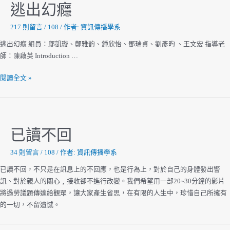
逃出幻癮
217 則留言
/
108
/ 作者:
資訊傳播學系
逃出幻癮 組員：鄔凱璇、鄭雅韵、鍾欣怡、鄧瑞貞、劉彥昀 、王文宏 指導老
師：陳啟英 Introduction …
逃
閱讀全文 »
出
幻
癮
已讀不回
34 則留言
/
108
/ 作者:
資訊傳播學系
已讀不回，不只是在訊息上的不回應，也是行為上，對於自己的身體發出警
訊、對於親人的關心﹐接收卻不進行改變。我們希望用一部20~30分鐘的影片
將過勞議題傳達給觀眾，讓大家產生省思，在有限的人生中，珍惜自己所擁有
的一切，不留遺憾。