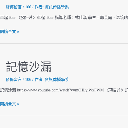
發佈留言
/
106
/ 作者:
資訊傳播學系
車埕Tour 《預告片》車程 Tour 指導老師：林佳漢 學生：郭芸庭、温
車
閱讀全文 »
埕
Tour
記憶沙漏
發佈留言
/
106
/ 作者:
資訊傳播學系
記憶沙漏 https://www.youtube.com/watch?v=m6HLyiWxFWM 《預告片》
記
閱讀全文 »
憶
沙
漏