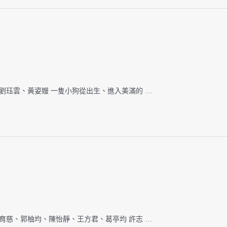
劉珏雲、黃姿嫚 一隻小狗從出生、進入美滿的 …
育慈、郭柚均、陳怡靜、王方君、葛亭均 許志 …