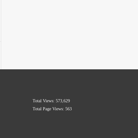
Total Views:
573,629
Total Page Views:
563