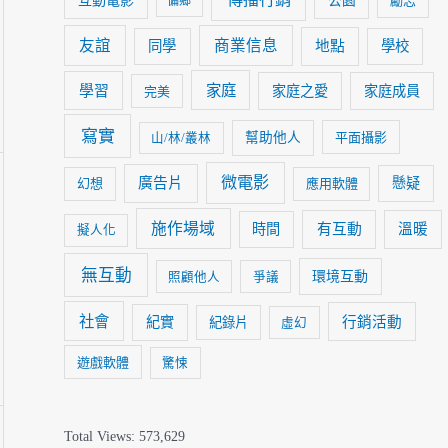
傳播行銷
互動電影
公園
勵志
偏鄉
友誼
商業信息
同學
地點
學校
家庭
學習
家庭之愛
家庭成員
完美
寫實
幫助他人
平面攝影
山/林/叢林
微電影
廣告片
懸疑
幻想
應用軟體
施作場域
時間
有互動
溫暖
擬人化
無互動
環境互動
照顧他人
爭議
社會
紀實
行銷活動
紀錄片
虛幻
遊戲軟體
驚悚
Total Views:
573,629