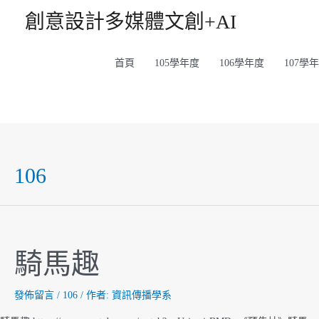
跳
創意設計多媒體文創+AI
至
主
首頁
105學年度
106學年度
107學
要
內
容
106
騎馬趣
發佈留言
/
106
/ 作者:
資訊傳播學系