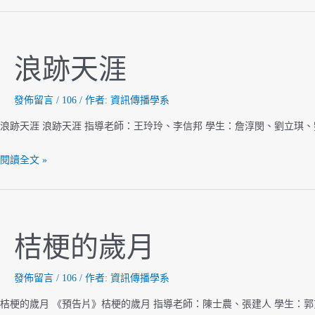
撰
稿
人
浪跡天涯
發佈留言
/
106
/ 作者:
資訊傳播學系
浪跡天涯 浪跡天涯 指導老師：王玲玲、李信邦 學生：詹淳閔、劉立琪、
浪
閱讀全文 »
跡
天
涯
桔梗的歲月
發佈留言
/
106
/ 作者:
資訊傳播學系
桔梗的歲月 《預告片》桔梗的歲月 指導老師：陳士農、張建人 學生：郭