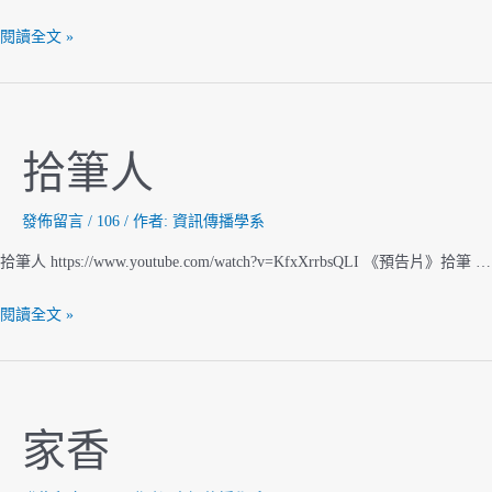
桔
閱讀全文 »
梗
的
歲
月
拾筆人
發佈留言
/
106
/ 作者:
資訊傳播學系
拾筆人 https://www.youtube.com/watch?v=KfxXrrbsQLI 《預告片》拾筆 …
拾
閱讀全文 »
筆
人
家香