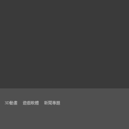
3D動畫
遊戲軟體
新聞專題