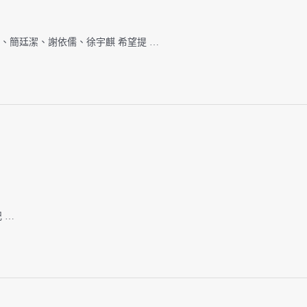
筑晴、簡廷潔、謝依儒、徐宇麒 希望提 …
記 …