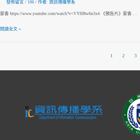
發佈留言
/
106
/ 作者:
資訊傳播學系
家香 https://www.youtube.com/watch?v=VY8J8w6n3x4 《預告片》家香 …
家
閱讀全文 »
香
文
1
2
3
章
分
頁