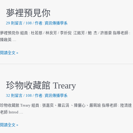
辨
識
夢裡預見你
招
呼
29 則留言
/
108
/ 作者:
資訊傳播學系
系
夢裡預見你 組員 : 杜若慈 / 林良芳 / 李炘倪 江銘芳 / 鮑 杰 / 許振豪 指導老師 :
統
陳啟英 …
夢
閱讀全文 »
裡
預
見
你
珍物收藏館 Treary
32 則留言
/
108
/ 作者:
資訊傳播學系
珍物收藏館 Treary 組員 : 張嘉奕、羅云涓 、陳儷心、嚴珮瑜 指導老師 : 陸清達
老師 Introd …
珍
閱讀全文 »
物