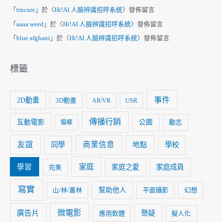
「
tincure
」於〈
Hi!AI 人臉辨識招呼系統
〉發佈留言
「
aaaa weed
」於〈
Hi!AI 人臉辨識招呼系統
〉發佈留言
「
blue afghani
」於〈
Hi!AI 人臉辨識招呼系統
〉發佈留言
標籤
事件
2D動畫
3D動畫
AR/VR
USR
傳播行銷
互動電影
公園
勵志
偏鄉
友誼
商業信息
同學
地點
學校
家庭
學習
家庭之愛
家庭成員
完美
寫實
幫助他人
平面攝影
幻想
山/林/叢林
微電影
廣告片
懸疑
應用軟體
擬人化