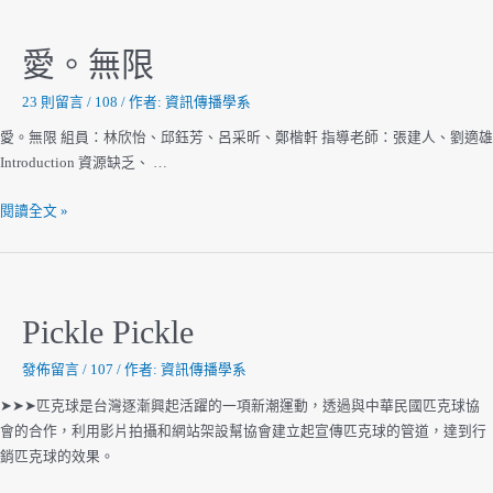
製
工
愛。無限
作
室
23 則留言
/
108
/ 作者:
資訊傳播學系
愛。無限 組員：林欣怡、邱鈺芳、呂采昕、鄭楷軒 指導老師：張建人、劉適雄
Introduction 資源缺乏、 …
愛。
閱讀全文 »
無
限
Pickle Pickle
發佈留言
/
107
/ 作者:
資訊傳播學系
➤➤➤匹克球是台灣逐漸興起活躍的一項新潮運動，透過與中華民國匹克球協
會的合作，利用影片拍攝和網站架設幫協會建立起宣傳匹克球的管道，達到行
銷匹克球的效果。