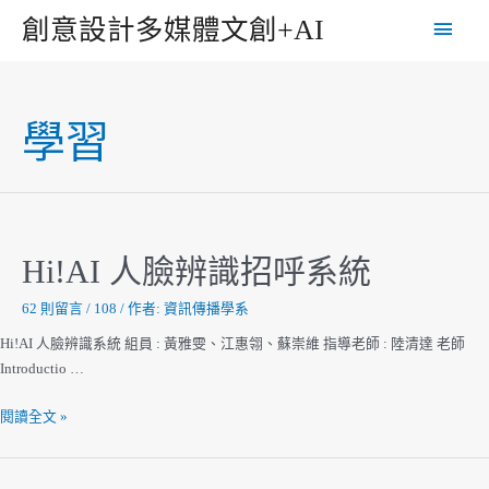
跳
主
創意設計多媒體文創+AI
至
主
要
要
選
內
學習
容
單
Hi!AI 人臉辨識招呼系統
62 則留言
/
108
/ 作者:
資訊傳播學系
Hi!AI 人臉辨識系統 組員 : 黃雅雯、江惠翎、蘇崇維 指導老師 : 陸清達 老師
Introductio …
Hi!AI
閱讀全文 »
人
臉