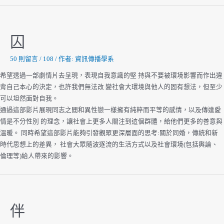
收
藏
館
囚
Treary
50 則留言
/
108
/ 作者:
資訊傳播學系
希望透過一部劇情片去呈現，表現自我意識的堅 持與不要被環境影響而作出違
背自己本心的決定，也許我們無法改 變社會大環境與他人的固有想法，但至少
可以坦然面對自我。
通過這部影片展現同志之間和異性戀一樣擁有純粹而平等的感情，以及傳達愛
情是不分性別 的理念，讓社會上更多人關注到這個群體，給他們更多的善意與
溫暖。 同時希望這部影片能夠引發觀眾更深層面的思考:關於同婚，傳統和新
時代思想上的差異， 社會大眾隨波逐流的生活方式以及社會環境(包括輿論、
倫理等)給人帶來的影響。
伴