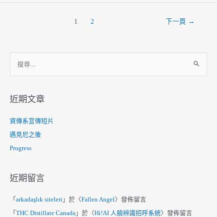
文
1
2
下一頁
→
章
分
頁
搜
尋
關
鍵
近期文章
字
:
資傳系宣傳短片
遇見尼之後
Progress
近期留言
「
arkadaşlık siteleri
」於〈
Fallen Angel
〉發佈留言
「
THC Distillate Canada
」於〈
Hi!AI 人臉辨識招呼系統
〉發佈留言