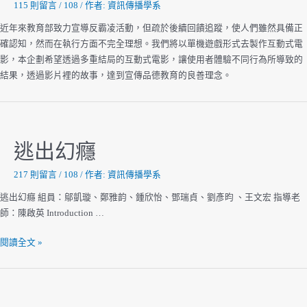
115 則留言
/
108
/ 作者:
資訊傳播學系
近年來教育部致力宣導反霸凌活動，但疏於後續回饋追蹤，使人們雖然具備正
確認知，然而在執行方面不完全理想。我們將以單機遊戲形式去製作互動式電
影，本企劃希望透過多重結局的互動式電影，讓使用者體驗不同行為所導致的
結果，透過影片裡的故事，達到宣傳品德教育的良善理念。
逃出幻癮
217 則留言
/
108
/ 作者:
資訊傳播學系
逃出幻癮 組員：鄔凱璇、鄭雅韵、鍾欣怡、鄧瑞貞、劉彥昀 、王文宏 指導老
師：陳啟英 Introduction …
逃
閱讀全文 »
出
幻
癮