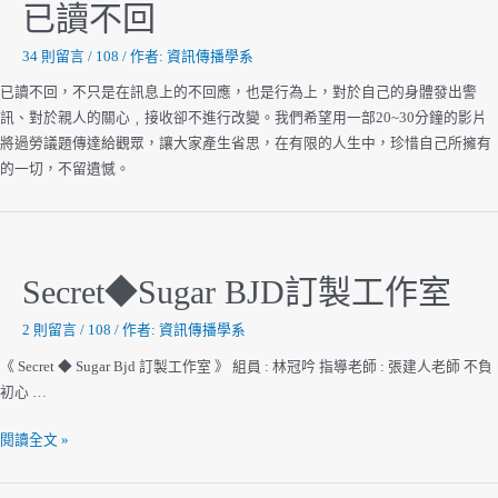
已讀不回
34 則留言
/
108
/ 作者:
資訊傳播學系
已讀不回，不只是在訊息上的不回應，也是行為上，對於自己的身體發出警
訊、對於親人的關心﹐接收卻不進行改變。我們希望用一部20~30分鐘的影片
將過勞議題傳達給觀眾，讓大家產生省思，在有限的人生中，珍惜自己所擁有
的一切，不留遺憾。
Secret◆Sugar BJD訂製工作室
2 則留言
/
108
/ 作者:
資訊傳播學系
《 Secret ◆ Sugar Bjd 訂製工作室 》 組員 : 林冠吟 指導老師 : 張建人老師 不負
初心 …
Secret◆Sugar
閱讀全文 »
BJD
訂