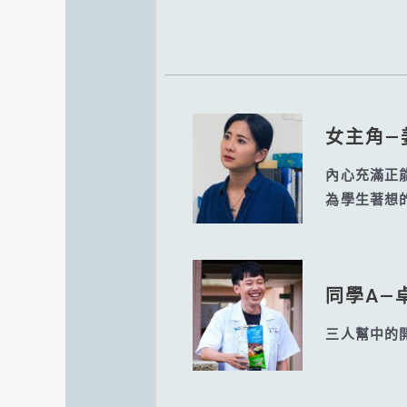
女主角—
內心充滿正
為學生著想
同學A—卓
三人幫中的