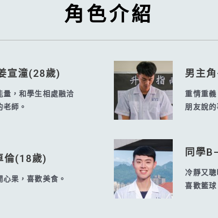
角色介紹
姜宣潼(28歲)
男主角
能量，和學生相處融洽
重情重義
的老師。
朋友說的
同學B—
倫(18歲)
冷靜又聰
開心果，喜歡美食。
喜歡籃球