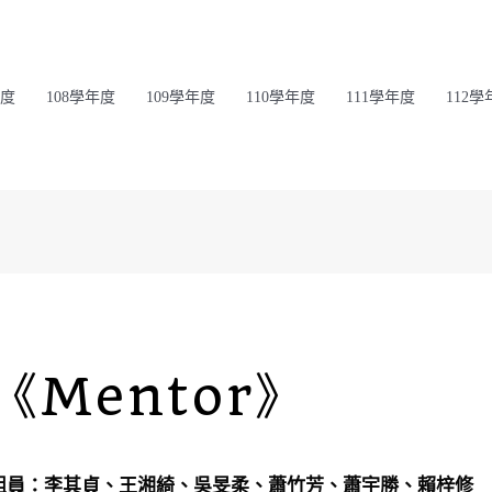
年度
108學年度
109學年度
110學年度
111學年度
112學
《Mentor》
組員：李其貞、王湘綺、吳旻柔、蕭竹芳、蕭宇勝、賴梓修