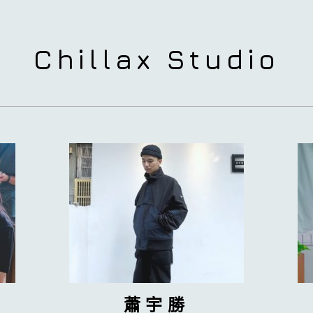
Chillax Studio
蕭宇勝