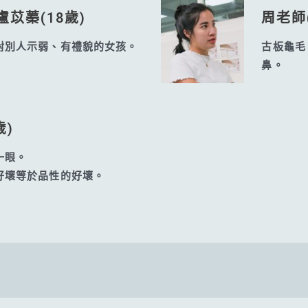
盧苡蓁(18歲)
周老師(
對別人示弱、有禮貌的女孩。
古板龜毛
鼻。
歲)
一眼。
好壞等於品性的好壞。