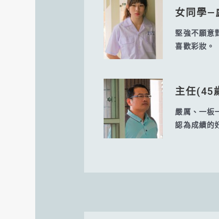
女同學—
堅強不願意
喜歡彩妝。
主任(45
嚴厲、一板
認為成績的