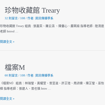
見
你
珍物收藏館 Treary
32 則留言
/
108
/ 作者:
資訊傳播學系
珍物收藏館 Treary 組員 : 張嘉奕、羅云涓 、陳儷心、嚴珮瑜 指導老師 : 陸清達
老師 Introd …
珍
閱讀全文 »
物
收
藏
館
檔案M
Treary
60 則留言
/
108
/ 作者:
資訊傳播學系
《檔案M》 組員：林瑞瑩、黃耀萱、曾昱滋、許芷瑄、周詩婕、陳芷瑩、巫怡
樺 指導老師：張建人、曾也慎 Intro …
檔
閱讀全文 »
案