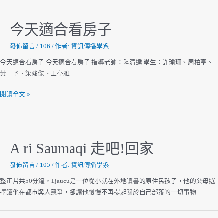
今天適合看房子
發佈留言
/
106
/ 作者:
資訊傳播學系
今天適合看房子 今天適合看房子 指導老師：陸清達 學生：許瑜珊、周柏亨、
黃 予、梁竣傑、王亭雅 …
今
閱讀全文 »
天
適
合
看
A ri Saumaqi 走吧!回家
房
子
發佈留言
/
105
/ 作者:
資訊傳播學系
整正片共50分鐘，Ljaucu是一位從小就在外地讀書的原住民孩子，他的父母選
擇讓他在都市與人競爭，卻讓他慢慢不再提起關於自己部落的一切事物 …