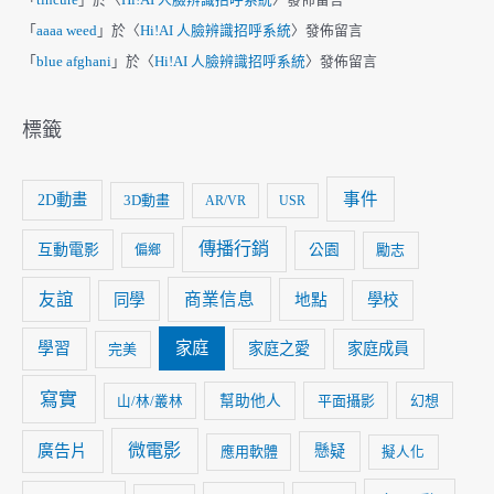
「
tincure
」於〈
Hi!AI 人臉辨識招呼系統
〉發佈留言
「
aaaa weed
」於〈
Hi!AI 人臉辨識招呼系統
〉發佈留言
「
blue afghani
」於〈
Hi!AI 人臉辨識招呼系統
〉發佈留言
標籤
事件
2D動畫
3D動畫
AR/VR
USR
傳播行銷
互動電影
公園
勵志
偏鄉
友誼
商業信息
同學
地點
學校
家庭
學習
家庭之愛
家庭成員
完美
寫實
幫助他人
平面攝影
幻想
山/林/叢林
微電影
廣告片
懸疑
應用軟體
擬人化