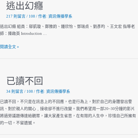
逃出幻癮
217 則留言
/
108
/ 作者:
資訊傳播學系
逃出幻癮 組員：鄔凱璇、鄭雅韵、鍾欣怡、鄧瑞貞、劉彥昀 、王文宏 指導老
師：陳啟英 Introduction …
逃
閱讀全文 »
出
幻
癮
已讀不回
34 則留言
/
108
/ 作者:
資訊傳播學系
已讀不回，不只是在訊息上的不回應，也是行為上，對於自己的身體發出警
訊、對於親人的關心﹐接收卻不進行改變。我們希望用一部20~30分鐘的影片
將過勞議題傳達給觀眾，讓大家產生省思，在有限的人生中，珍惜自己所擁有
的一切，不留遺憾。