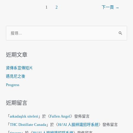
文
1
2
下一頁
→
章
分
頁
搜
尋
關
鍵
近期文章
字
:
資傳系宣傳短片
遇見尼之後
Progress
近期留言
「
arkadaşlık siteleri
」於〈
Fallen Angel
〉發佈留言
「
THC Distillate Canada
」於〈
Hi!AI 人臉辨識招呼系統
〉發佈留言