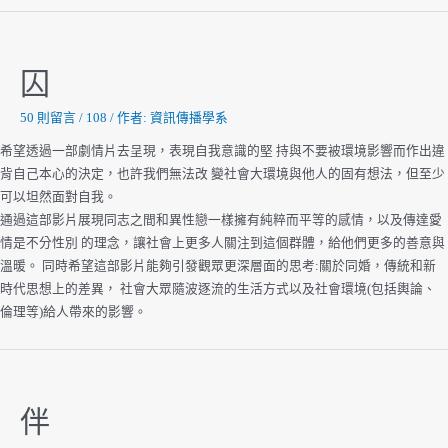
M
囚
50 則留言
/
108
/ 作者:
資訊傳播學系
希望透過一部劇情片去呈現，表現自我意識的堅 持與不要被環境影響而作出違
背自己本心的決定，也許我們無法改 變社會大環境與他人的固有想法，但至少
可以坦然面對自我。
通過這部影片展現同志之間和異性戀一樣擁有純粹而平等的感情，以及傳達愛
情是不分性別 的理念，讓社會上更多人關注到這個群體，給他們更多的善意與
溫暖。 同時希望這部影片能夠引發觀眾更深層面的思考:關於同婚，傳統和新
時代思想上的差異， 社會大眾隨波逐流的生活方式以及社會環境(包括輿論、
倫理等)給人帶來的影響。
伴