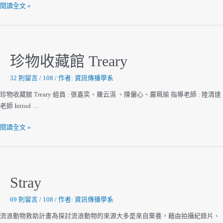
Fallen
閱讀全文 »
Angel
珍物收藏館 Treary
32 則留言
/
108
/ 作者:
資訊傳播學系
珍物收藏館 Treary 組員 : 張嘉奕、羅云涓 、陳儷心、嚴珮瑜 指導老師 : 陸清達
老師 Introd …
珍
閱讀全文 »
物
收
藏
館
Stray
Treary
69 則留言
/
108
/ 作者:
資訊傳播學系
流浪動物救助計畫為探討流浪動物的來源大多是來自棄養，藉由拍攝紀錄片、