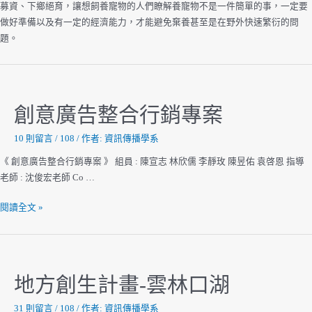
募資、下鄉絕育，讓想飼養寵物的人們瞭解養寵物不是一件簡單的事，一定要
做好準備以及有一定的經濟能力，才能避免棄養甚至是在野外快速繁衍的問
題。
創意廣告整合行銷專案
10 則留言
/
108
/ 作者:
資訊傳播學系
《 創意廣告整合行銷專案 》 組員 : 陳宣志 林欣儒 李靜玫 陳昱佑 袁啓恩 指導
老師 : 沈俊宏老師 Co …
創
閱讀全文 »
意
廣
告
整
地方創生計畫-雲林口湖
合
行
31 則留言
/
108
/ 作者:
資訊傳播學系