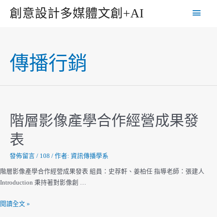
跳
主
創意設計多媒體文創+AI
至
主
要
要
選
內
傳播行銷
容
單
階層影像產學合作經營成果發
表
發佈留言
/
108
/ 作者:
資訊傳播學系
階層影像產學合作經營成果發表 組員：史荐軒、姜柏任 指導老師：張建人
Introduction 秉持著對影像創 …
階
閱讀全文 »
層