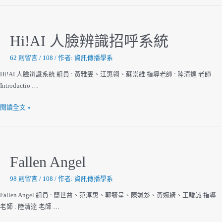
影
像
產
Hi!AI 人臉辨識招呼系統
學
合
62 則留言
/
108
/ 作者:
資訊傳播學系
作
Hi!AI 人臉辨識系統 組員 : 黃雅雯、江惠翎、蘇崇維 指導老師 : 陸清達 老師
經
Introductio …
營
成
Hi!AI
閱讀全文 »
果
人
發
臉
表
辨
識
Fallen Angel
招
呼
98 則留言
/
108
/ 作者:
資訊傳播學系
系
Fallen Angel 組員 : 簡世益、范淳惠、郭毓呈、陳姵彣、黃婉綺、王駿誠 指導
統
老師 : 陸清達 老師 …