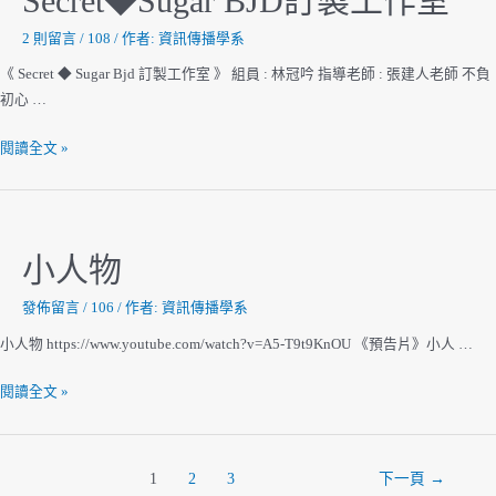
Secret◆Sugar BJD訂製工作室
形
象
2 則留言
/
108
/ 作者:
資訊傳播學系
短
《 Secret ◆ Sugar Bjd 訂製工作室 》 組員 : 林冠吟 指導老師 : 張建人老師 不負
片
初心 …
Secret◆Sugar
閱讀全文 »
BJD
訂
製
工
小人物
作
室
發佈留言
/
106
/ 作者:
資訊傳播學系
小人物 https://www.youtube.com/watch?v=A5-T9t9KnOU 《預告片》小人 …
小
閱讀全文 »
人
物
文
1
2
3
下一頁
→