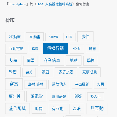
「
blue afghani
」於〈
Hi!AI 人臉辨識招呼系統
〉發佈留言
標籤
事件
2D動畫
3D動畫
AR/VR
USR
傳播行銷
互動電影
公園
勵志
偏鄉
友誼
商業信息
同學
地點
學校
家庭
學習
家庭之愛
家庭成員
完美
寫實
幫助他人
平面攝影
幻想
山/林/叢林
微電影
廣告片
懸疑
應用軟體
擬人化
無互動
施作場域
時間
有互動
溫暖