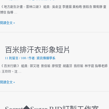
銷
《 地方創生計畫 – 雲林口湖 》 組員 : 吳俞呈 李連揚 黃柏皓 張鈺含 陳宥靜 童
專
博信 指導 …
案
地
閱讀全文 »
方
創
生
計
百米排汗衣形象短片
畫-
雲
11 則留言
/
108
/ 作者:
資訊傳播學系
林
《 百米行銷 》 組員 : 郭又瑄 曾佳瑜 廖恒萱 胡嘉芬 翁欣瑜 林宇庭 指導老師
口
: 王玲玲、沈 …
湖
百
閱讀全文 »
米
排
汗
衣