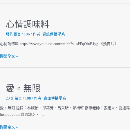
創
生
計
心情調味料
畫-
雲
發佈留言
/
106
/ 作者:
資訊傳播學系
林
心情調味料 https://www.youtube.com/watch?v=sPEqOlnE4yg 《預告片》 …
口
湖
心
閱讀全文 »
情
調
味
料
愛。無限
23 則留言
/
108
/ 作者:
資訊傳播學系
愛。無限 組員：林欣怡、邱鈺芳、呂采昕、鄭楷軒 指導老師：張建人、劉適雄
Introduction 資源缺乏、 …
愛。
閱讀全文 »