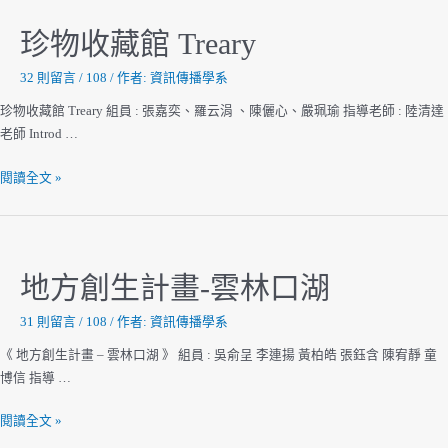
見
你
珍物收藏館 Treary
32 則留言
/
108
/ 作者:
資訊傳播學系
珍物收藏館 Treary 組員 : 張嘉奕、羅云涓 、陳儷心、嚴珮瑜 指導老師 : 陸清達
老師 Introd …
珍
閱讀全文 »
物
收
藏
館
地方創生計畫-雲林口湖
Treary
31 則留言
/
108
/ 作者:
資訊傳播學系
《 地方創生計畫 – 雲林口湖 》 組員 : 吳俞呈 李連揚 黃柏皓 張鈺含 陳宥靜 童
博信 指導 …
地
閱讀全文 »
方