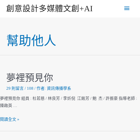
跳
主
創意設計多媒體文創+AI
至
主
要
要
選
內
幫助他人
容
單
夢裡預見你
29 則留言
/
108
/ 作者:
資訊傳播學系
夢裡預見你 組員 : 杜若慈 / 林良芳 / 李炘倪 江銘芳 / 鮑 杰 / 許振豪 指導老師 :
陳啟英 …
夢
閱讀全文 »
裡
預