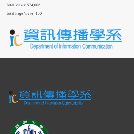
Total Views:
574,006
Total Page Views:
156