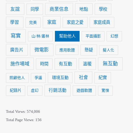
友誼
商業信息
同學
地點
學校
家庭
學習
家庭之愛
家庭成員
完美
寫實
幫助他人
平面攝影
幻想
山/林/叢林
微電影
廣告片
懸疑
應用軟體
擬人化
無互動
施作場域
時間
有互動
溫暖
社會
紀實
環境互動
照顧他人
爭議
行銷活動
紀錄片
遊戲軟體
虛幻
驚悚
Total Views:
574,006
Total Page Views:
156