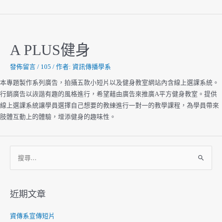
無
限
A PLUS健身
發佈留言
/
105
/ 作者:
資訊傳播學系
本專題製作系列廣告，拍攝五款小短片以及健身教室網站內含線上選課系統。
行銷廣告以詼諧有趣的風格進行，希望藉由廣告來推廣A平方健身教室。提供
線上選課系統讓學員選擇自己想要的教練進行一對一的教學課程，為學員帶來
肢體互動上的體驗，增添健身的趣味性。
搜
尋
關
鍵
近期文章
字
:
資傳系宣傳短片