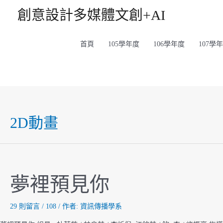
跳
創意設計多媒體文創+AI
至
主
首頁
105學年度
106學年度
107學
要
內
容
2D動畫
夢裡預見你
29 則留言
/
108
/ 作者:
資訊傳播學系