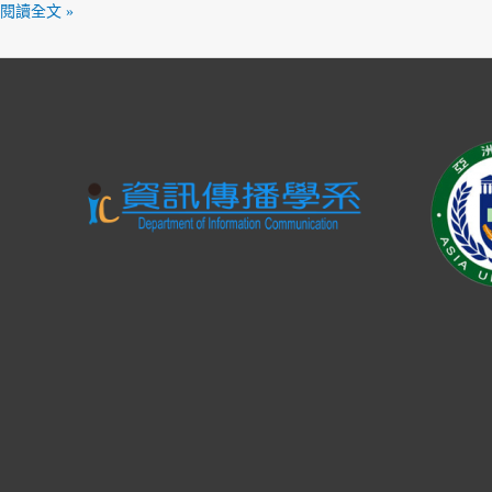
互
閱讀全文 »
動
房
程
式