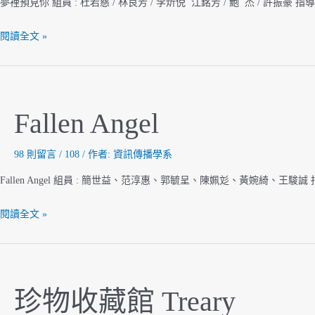
夢裡預見你 組員 : 杜若慈 / 林良芳 / 李炘倪 江銘芳 / 鮑 杰 / 許振豪 指
夢
閱讀全文 »
裡
預
見
你
Fallen Angel
98 則留言
/
108
/ 作者:
資訊傳播學系
Fallen Angel 組員 : 簡世益、范淳惠、郭毓呈、陳姵彣、黃婉綺、王駿誠 
Fallen
閱讀全文 »
Angel
珍物收藏館 Treary