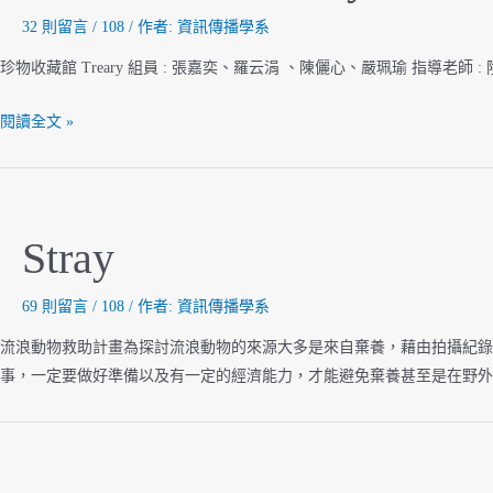
32 則留言
/
108
/ 作者:
資訊傳播學系
珍物收藏館 Treary 組員 : 張嘉奕、羅云涓 、陳儷心、嚴珮瑜 指導老師 : 陸清
珍
閱讀全文 »
物
收
藏
館
Stray
Treary
69 則留言
/
108
/ 作者:
資訊傳播學系
流浪動物救助計畫為探討流浪動物的來源大多是來自棄養，藉由拍攝紀錄
事，一定要做好準備以及有一定的經濟能力，才能避免棄養甚至是在野外