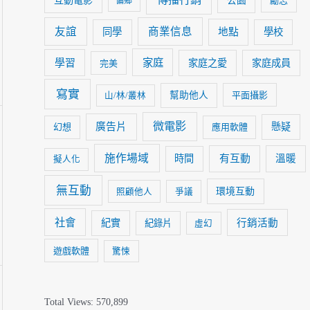
傳播行銷
互動電影
公園
勵志
偏鄉
友誼
商業信息
同學
地點
學校
家庭
學習
家庭之愛
家庭成員
完美
寫實
幫助他人
平面攝影
山/林/叢林
微電影
廣告片
懸疑
幻想
應用軟體
施作場域
時間
有互動
溫暖
擬人化
無互動
環境互動
照顧他人
爭議
社會
紀實
行銷活動
紀錄片
虛幻
遊戲軟體
驚悚
Total Views:
570,899