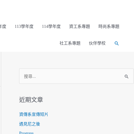
年度
113學年度
114學年度
資工系專題
時尚系專題
搜
社工系專題
伙伴學校
尋
搜
尋
關
鍵
近期文章
字
:
資傳系宣傳短片
遇見尼之後
Progress