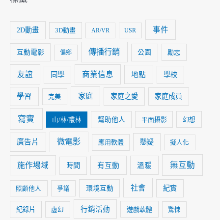
事件
2D動畫
3D動畫
AR/VR
USR
傳播行銷
互動電影
公園
勵志
偏鄉
友誼
商業信息
同學
地點
學校
家庭
學習
家庭之愛
家庭成員
完美
寫實
幫助他人
平面攝影
幻想
山/林/叢林
微電影
廣告片
懸疑
應用軟體
擬人化
無互動
施作場域
時間
有互動
溫暖
社會
紀實
環境互動
照顧他人
爭議
行銷活動
紀錄片
遊戲軟體
虛幻
驚悚