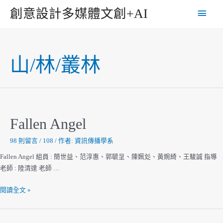
跳
主
創意設計多媒體文創+AI
至
主
要
要
選
內
山/林/叢林
容
單
Fallen Angel
98 則留言
/
108
/ 作者:
資訊傳播學系
Fallen Angel 組員 : 簡世益、范淳惠、郭毓呈、陳姵彣、黃婉綺、王駿誠 指導
老師 : 陸清達 老師 …
Fallen
閱讀全文 »
Angel