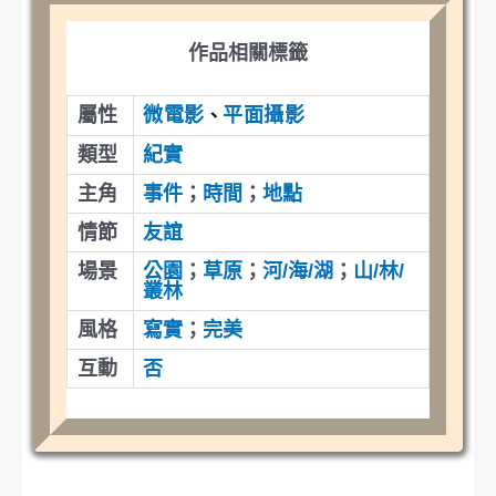
作品相關標籤
微電影
平面攝影
屬性
、
類型
紀實
主角
事件
；
時間
；
地點
情節
友誼
場景
公園
；
草原
；
河/海/湖
；
山/林/
叢林
風格
寫實
；
完美
互動
否
提案 : 高 口頭報告 : 高