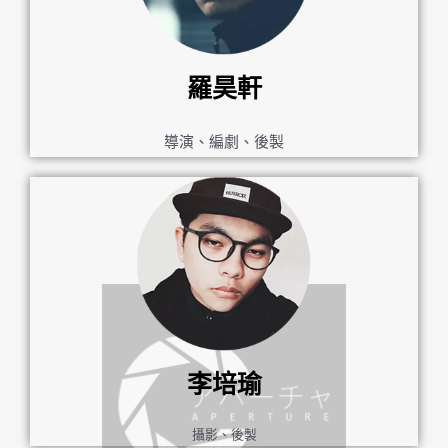
羅昊軒
導演、編劇、後製
李培瑜
攝影、後製