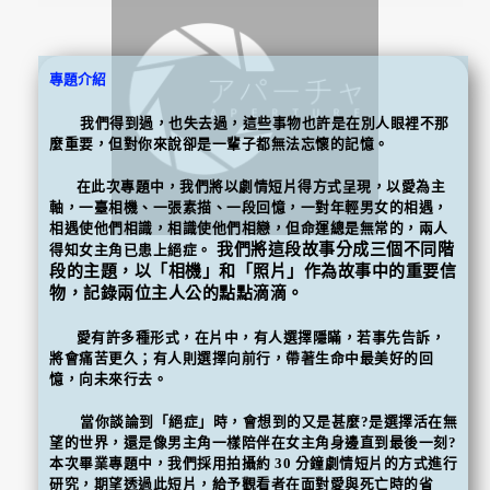
專題介紹
我們得到過，也失去過，這些事物也許是在別人眼裡不那
麼重要，但對你來說卻是一輩子都無法忘懷的記憶。
在此次專題中，我們將以劇情短片得方式呈現，以愛為主
軸，一臺相機、一張素描、一段回憶，一對年輕男女的相遇，
相遇使他們相識，相識使他們相戀，但命運總是無常的，兩人
我們將這段故事分成三個不同階
得知女主角已患上絕症。
段的主題，以「相機」和「照片」作為故事中的重要信
物，記錄兩位主人公的點點滴滴。
愛有許多種形式，在片中，有人選擇隱瞞，若事先告訴，
將會痛苦更久；有人則選擇向前行，帶著生命中最美好的回
憶，向未來行去。
當你談論到「絕症」時，會想到的又是甚麼?是選擇活在無
望的世界，還是像男主角一樣陪伴在女主角身邊直到最後一刻?
本次畢業專題中，我們採用拍攝約 30 分鐘劇情短片的方式進行
研究，期望透過此短片，給予觀看者在面對愛與死亡時的省