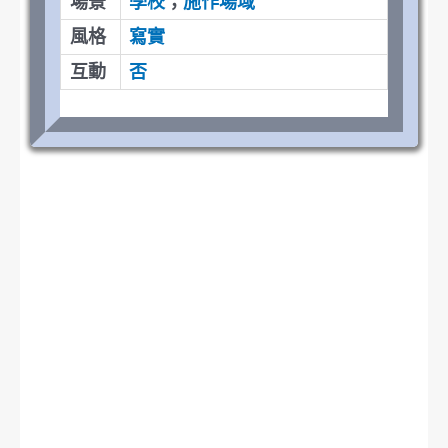
場景
學校
；
施作場域
風格
寫實
互動
否
提案 : 高 口頭報告 : 高
學習 : 高 程式設計 : 無
討論 : 高 分鏡腳本 : 高
分析 : 高 虛擬影視 : 無
策展 : 高 網頁設計 : 高
劇本 : 高 2D繪圖 : 無
攝影 : 高 3D CG : 無