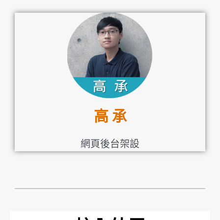
高 承
網頁後台架設