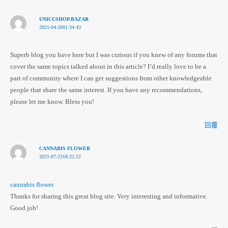
UNICCSHOP.BAZAR
2021-04-2001:34:43
Superb blog you have here but I was curious if you knew of any forums that
cover the same topics talked about in this article? I’d really love to be a
part of community where I can get suggestions from other knowledgeable
people that share the same interest. If you have any recommendations,
please let me know. Bless you!
回覆
CANNABIS FLOWER
2021-07-2318:22:22
cannabis flower
Thanks for sharing this great blog site. Very interesting and informative.
Good job!