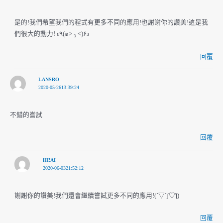
是的!我們希望我們的程式有更多不同的應用!也謝謝你的讚美!這是我
們很大的動力! ε٩(๑> ₃ <)۶з
回覆
LANSRO
2020-05-2613:39:24
不錯的嘗試
回覆
HI!AI
2020-06-0321:52:12
謝謝你的讚美!我們還會繼續嘗試更多不同的應用!(´▽`ʃ♡ƪ)
回覆