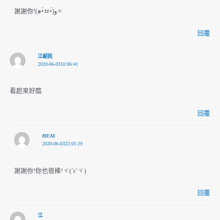
謝謝你!(๑•̀ㅂ•́)و✧
回覆
江紹民
2020-06-0310:06:41
看起來好酷
回覆
HI!AI
2020-06-0322:05:29
謝謝你!你也很棒!ヾ(´ε`ヾ)
回覆
江