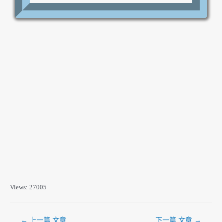
提案：高
口頭報告：高
學習：高
程式設計：高
討論：無
分鏡腳本：高
分析：無
虛擬影視：低
策展：高
網頁設計：高
攝影：中
2D繪圖：低
劇本：高
3D CG：高
Views: 27005
←
上一篇 文章
下一篇 文章
→