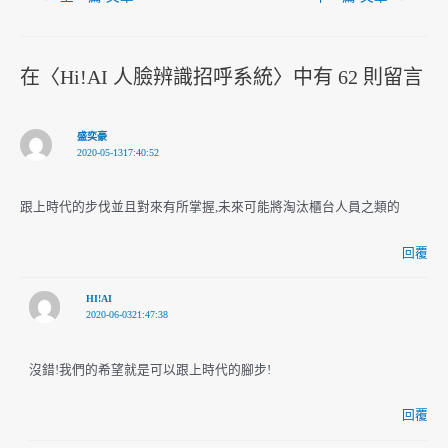
在〈Hi!AI 人臉辨識招呼系統〉中有 62 則留言
盛奕豪
2020-05-1317:40:52
跟上時代的步伐並且對來有所掌握,未來可能將淘汰櫃台人員之類的
回覆
HI!AI
2020-06-0321:47:38
沒錯!我們的希望就是可以跟上時代的腳步!
回覆