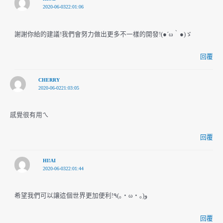
2020-06-0322:01:06
謝謝你給的建議!我們會努力做出更多不一樣的開發!(●´ω｀●)ゞ
回覆
CHERRY
2020-06-0221:03:05
感覺很有用ㄟ
回覆
HI!AI
2020-06-0322:01:44
希望我們可以讓這個世界更加便利!٩(｡・ω・｡) و
回覆