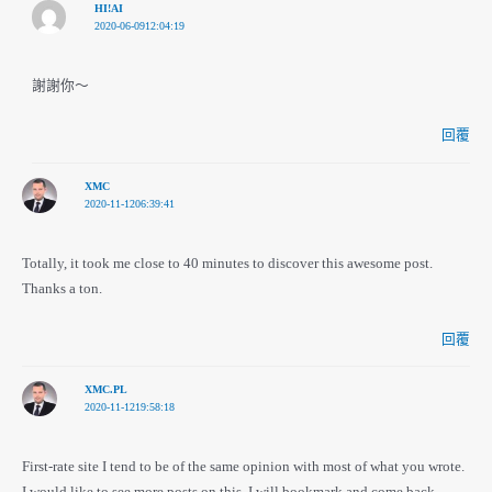
HI!AI
2020-06-0912:04:19
謝謝你～
回覆
XMC
2020-11-1206:39:41
Totally, it took me close to 40 minutes to discover this awesome post.
Thanks a ton.
回覆
XMC.PL
2020-11-1219:58:18
First-rate site I tend to be of the same opinion with most of what you wrote.