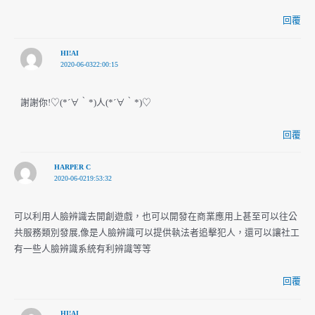
回覆
HI!AI
2020-06-0322:00:15
謝謝你!♡(*´∀｀*)人(*´∀｀*)♡
回覆
HARPER C
2020-06-0219:53:32
可以利用人臉辨識去開創遊戲，也可以開發在商業應用上甚至可以往公
共服務類別發展,像是人臉辨識可以提供執法者追擊犯人，還可以讓社工
有一些人臉辨識系統有利辨識等等
回覆
HI!AI