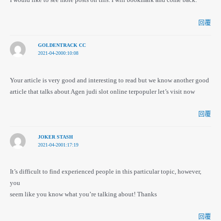
I would like to see more posts on this. I will bookmark and come back.
回覆
GOLDENTRACK CC
2021-04-2000:10:08
Your article is very good and interesting to read but we know another good
article that talks about Agen judi slot online terpopuler let’s visit now
回覆
JOKER STASH
2021-04-2001:17:19
It’s difficult to find experienced people in this particular topic, however,
you
seem like you know what you’re talking about! Thanks
回覆