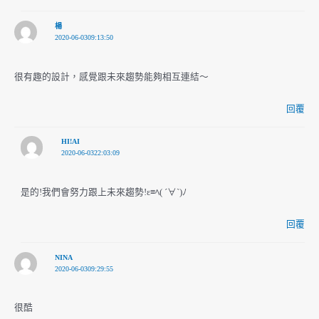
楊
2020-06-0309:13:50
很有趣的設計，感覺跟未來趨勢能夠相互連結～
回覆
HI!AI
2020-06-0322:03:09
是的!我們會努力跟上未來趨勢!ε≡ﾍ( ´∀`)ﾉ
回覆
NINA
2020-06-0309:29:55
很酷