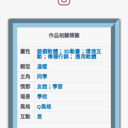
作品相關標籤
遊戲軟體
；
3D動畫
；
環境互
屬性
動
；
傳播行銷
；
應用軟體
類型
溫暖
主角
同學
情節
友誼
；
學習
場景
學校
風格
Q風格
互動
是