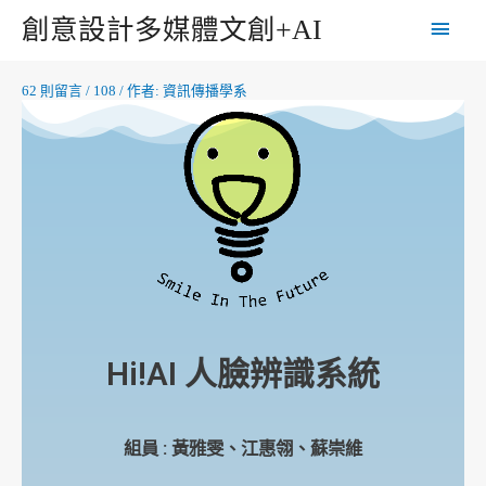
創意設計多媒體文創+AI
62 則留言
/
108
/ 作者:
資訊傳播學系
Hi!AI 人臉辨識系統
組員 : 黃雅雯、江惠翎、蘇崇維