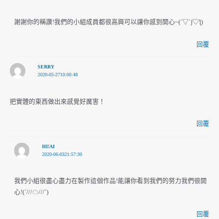
謝謝你的稱讚!我們的小組成員都很高興可以讓你感到開心~(´▽`ʃ♡ƪ)
回覆
SERRY
2020-05-2710:00:48
把實體的東西做出來感覺好厲害！
回覆
HI!AI
2020-06-0321:57:30
我們小組很盡心盡力在製作這個作品!能讓你看到我們的努力我們很開
心!(´///☁///`)
回覆