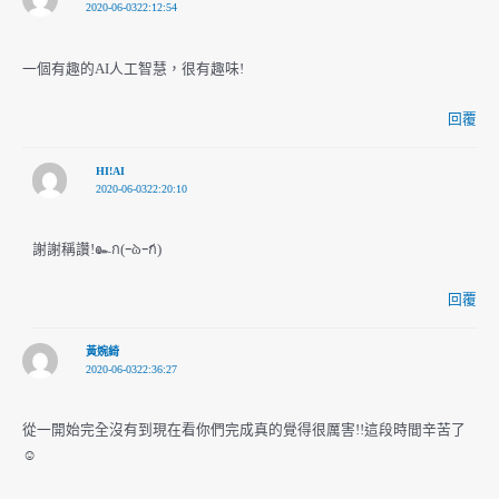
2020-06-0322:12:54
一個有趣的AI人工智慧，很有趣味!
回覆
HI!AI
2020-06-0322:20:10
謝謝稱讚!๛ก(ｰ̀ωｰ́ก)
回覆
黃婉綺
2020-06-0322:36:27
從一開始完全沒有到現在看你們完成真的覺得很厲害!!這段時間辛苦了
☺