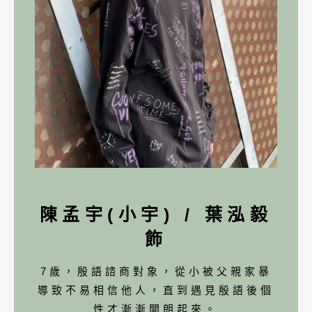
陳孟宇(小宇) / 葉泓毅
飾
7歲，殷語諮商對象，從小被父親家暴
導致不易相信他人，直到遇見殷語後個
性才漸漸開朗起來。