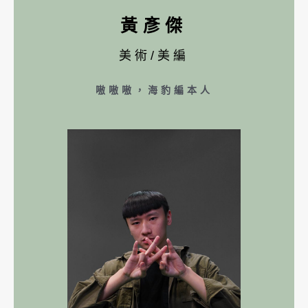
黃彥傑
美術/美編
嗷嗷嗷，海豹編本人