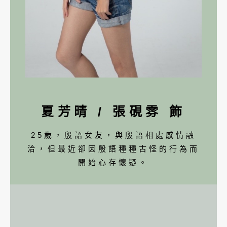
夏芳晴 / 張硯雰 飾
25歲，殷語女友，與殷語相處感情融
洽，但最近卻因殷語種種古怪的行為而
開始心存懷疑。