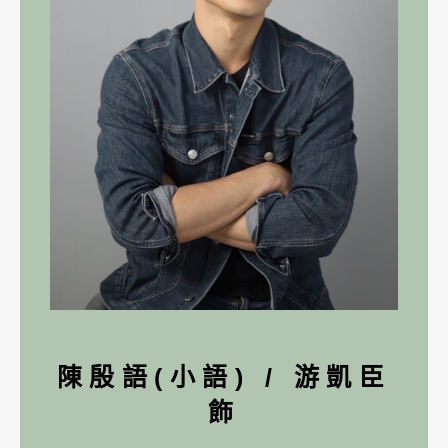
陳殷語(小語) / 游凱臣
飾