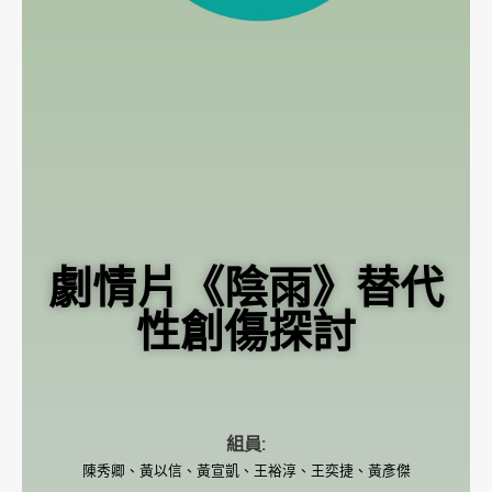
劇情片《陰雨》替代
性創傷探討
組員:
陳秀卿、黃以信、黃宣凱、王裕淳、王奕捷、黃彥傑