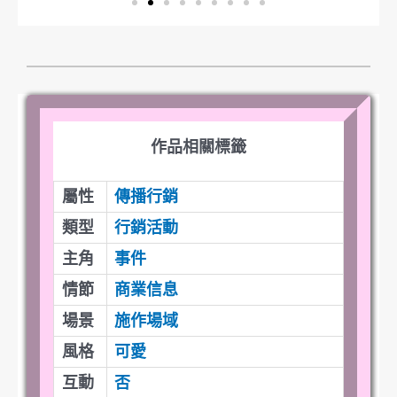
作品相關標籤
屬性
傳播行銷
類型
行銷活動
主角
事件
情節
商業信息
場景
施作場域
風格
可愛
互動
否