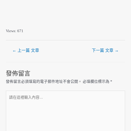
組員D：合作的；耐心的；有主見的；富創意的；善分析的；善表達的；理性的；含蓄的；保守的；具想像力的；獨立的；有自信的；樂觀的；外向的
組員E：合作的；耐心的；有主見的；富創意的；善分析的；善表達的；理性的；具想像力的；獨立的；有自信的；樂觀的；外向的
學習歷程屬性 : 提案、學習、討論、分析、劇本、分鏡腳本、學習、攝影、網頁設計、口頭報告、策展
Views: 671
←
上一篇 文章
下一篇 文章
→
發佈留言
發佈留言必須填寫的電子郵件地址不會公開。
必填欄位標示為
*