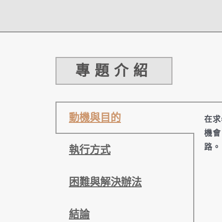
專題介紹
動機與目的
在求
機會
路。
執行方式
困難與解決辦法
結論