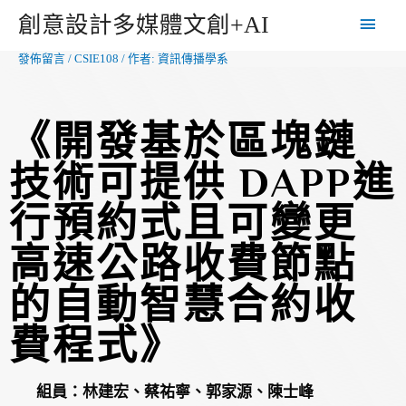
創意設計多媒體文創+AI
發佈留言
/
CSIE108
/ 作者:
資訊傳播學系
《開發基於區塊鏈
技術可提供 DAPP進
行預約式且可變更
高速公路收費節點
的自動智慧合約收
費程式》
組員：
林建宏、蔡祐寧、郭家源、陳士峰