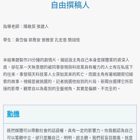
自由撰稿人
指導老師：陳啟英 張建人
學生：黃岱倫 郭喬安 張雅筌 孔宏恩 簡翊恆
本組專題製作25分鐘的劇情片，描述說主角自己本身是媒體業的資深人
員，卻在某一天無意間的被同事發現與科技業具有權力的人士有在私底下
的往來，事發隔天科技業人士突如其來的死亡，而跟主角有著相關密切線
索的故事。視線是被挑選的，記者挑選他拍到的片段、新聞台選擇它所剪
接的影帶，觀眾自以為看到的全盤視角，其實是偏頗、不完全的。
動機
既然媒體可以帶動社會的話語權，具有一定的影響力。你我都認為自己
可以客觀中立，卻只是騙自己，明明，超主觀。我們若盲目跟風，就是