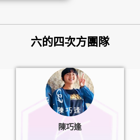
六的四次方團隊
陳巧逢