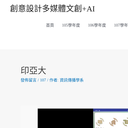
創意設計多媒體文創+AI
首頁
105學年度
106學年度
107學
印亞大
發佈留言
/
107
/ 作者:
資訊傳播學系
視
訊
播