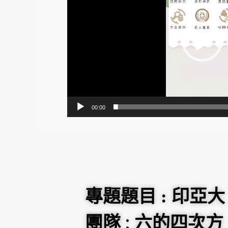
放
器
00:00
印亞大
專題題目 :
團隊 : 六的四次方