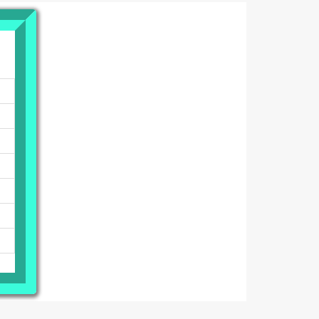
提案 : 口頭報告 :
學習 : 程式設計 :
討論 : 分鏡腳本 :
分析 : 虛擬影視 :
策展 : 網頁設計 :
劇本 : 2D繪圖 :
攝影 : 3D CG :