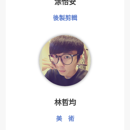
涂怡安
後製剪輯
林哲均
美 術