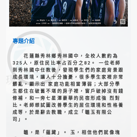
專題介紹
花蓮縣秀林鄉秀林國中，全校人數約為
325人，原住民比率占百分之82。 一位老師
到秀林國中任教後，發現學生們的家庭背景跟
成長環境，讓人十分擔憂，很多學生家裡非常
髒亂，顯示出 家庭功能相當薄弱；大部分學
生都住在破舊不堪的房子裡，窗戶破掉沒有錢
修補，和一旁七星潭豪華的民宿形成強 烈對
比。老師想試圖改善學生的居住環境和性格養
成等，於是辭去教職，成立「韞玉有限公
司」。
韞，是「蘊藏」。 玉，相信他們就像塊