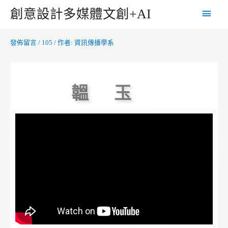
創意設計多媒體文創+AI
發佈留言
/
105
/ 作者:
資訊傳播學系
韞玉