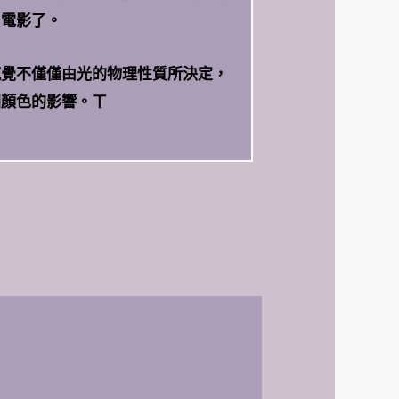
白電影了。
感覺不僅僅由光的物理性質所決定，
圍顏色的影響。ㄒ