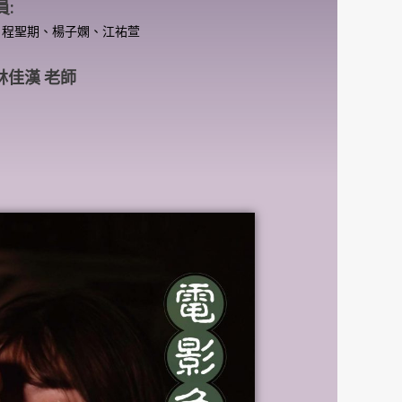
員:
、程聖期、楊子嫻、江祐萱
 林佳漢 老師