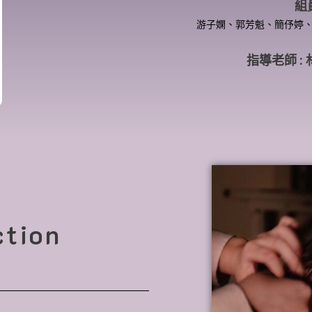
組
游子嫻、郭芳魁、簡伃婷
指導老師 :
ction