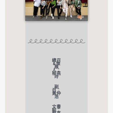
總召
&策
展
人：
柳燕
玲
副
召：
黃仲
浩
文書
組：