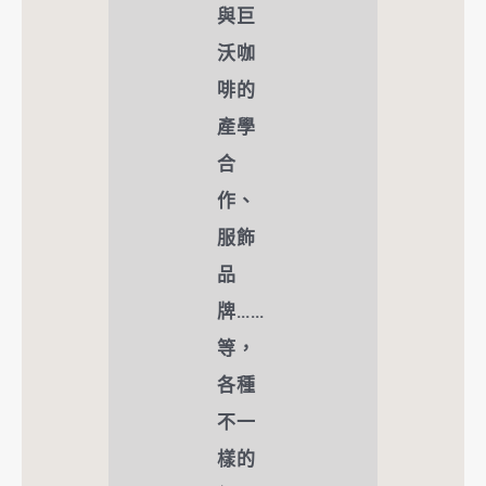
與巨
沃咖
啡的
產學
合
作、
服飾
品
牌……
等，
各種
不一
樣的