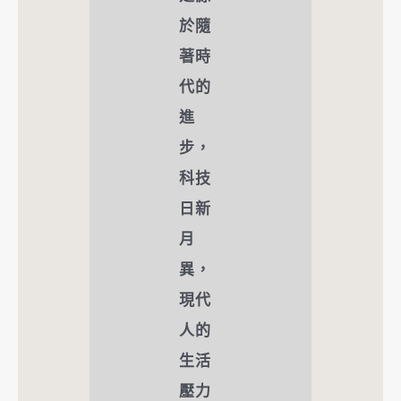
於隨
著時
代的
進
步，
科技
日新
月
異，
現代
人的
生活
壓力