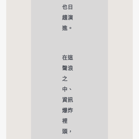
也日
趨演
進。
在這
聲浪
之
中、
資訊
爆炸
裡
頭，