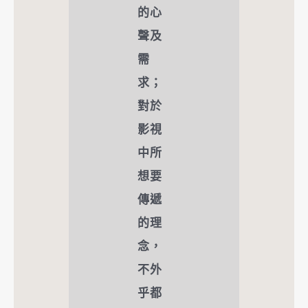
的心
聲及
需
求；
對於
影視
中所
想要
傳遞
的理
念，
不外
乎都