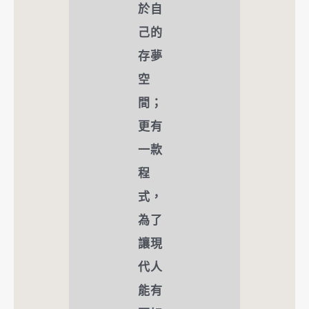
於自
己的
存夢
空
間；
更有
一款
程
式，
為了
讓現
代人
能有