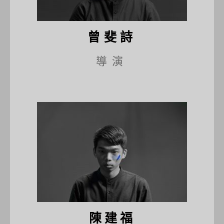
曾斐詩
導演
陳建福