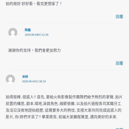
拍的很好 好好看，看完更想家了！
回覆
阿福
2020-06-0401:52:36
謝謝你的支持，我們會更加努力
回覆
米林
2020-06-0412:38:24
拍得很棒, 很感人!! 首先, 要給火柴影像製作團隊們給予熱烈的掌聲, 拍片
前置的構思, 劇本,場地,演員角色..細節張羅, 以及拍片過程各司其職分工
及沒日沒夜地趕拍經歷, 這需要多大的熱忱, 支撐大家共同完成這感人的
影片, 你/妳們辛苦了!! 畢業將至, 祝福大家鵬程萬里, 邁向美好的未來.