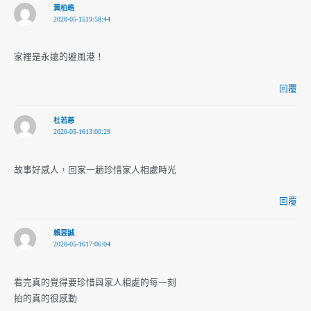
黃柏皓
2020-05-1519:58:44
家裡是永遠的避風港！
回覆
杜若慈
2020-05-1613:00:29
故事好感人，回家一趟珍惜家人相處時光
回覆
賴昱誠
2020-05-1617:06:04
看完真的覺得要珍惜與家人相處的每一刻
拍的真的很感動