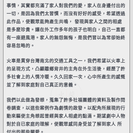
事情，其實都充滿了家⼈對我們的愛，家人在身邊付出的
一切，是因為我們太習慣，而沒有好好的感受，希望透過
此作品，使觀眾能夠產生共鳴， 發現與家人之間的相處
是多麽珍貴。讓在外工作多年的孩子也明白，自己一直都
有⼀座避風港。家⼈的無怨無悔，是我們習以為常卻始終
容易忽略的。
火車是貫穿台灣南北的交通工具之⼀，我們希望以火車上
的呈現方式，凸顯離鄉背井的主角在外生活後，經歷了許
多社會上的⼈情冷暖。久久回家一次，心中所產生的感慨
並了解到家庭對自己真正的意義。
我們以此做為發想，蒐集了許多社福團體的資料及製作問
卷調查，以這些案例作為劇情的啟發。以配角所展現的行
動來驅使主角想起曾經與家⼈相處的點滴。期望劇中⼈物
對於自已家庭的理解，使觀眾感同身受並了解到家⼈ 所
付出的那些關愛。