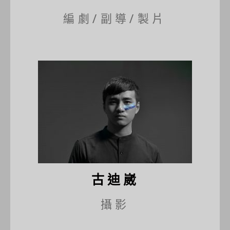
編劇/副導/製片
古迪崴
攝影