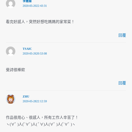
李連揚
2020-05-2022:43:31
看完好感人，突然好想吃媽媽的家常菜！
回覆
TSAIC
2020-05-2620:53:08
斐詩很棒欸
回覆
ZHU
2020-05-2822:12:59
作品很用心、很感人，所有工作人辛苦了！
ヽ(∀ﾟ )人(ﾟ∀ﾟ)人( ﾟ∀)人(∀ﾟ )人(ﾟ∀ﾟ )ヽ