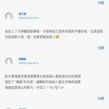
回覆
高子涵
2020-05-1915:34:11
自從上了大學離開家鄉後，才發現自己是有多麼的不懂珍惜，尤其是看
完這部影片後，我一定要更愛我家人
回覆
郭閔慈
2020-05-2003:41:21
影片要傳達的東西很簡單也是每個人最容易忘記的東西
做到了“傳播”的本質，讓觀影的每個人產生共鳴和迴響
謝謝這麼用心的影片！辛苦了！ᕙ(☉ਊ☉)ᕗ
回覆