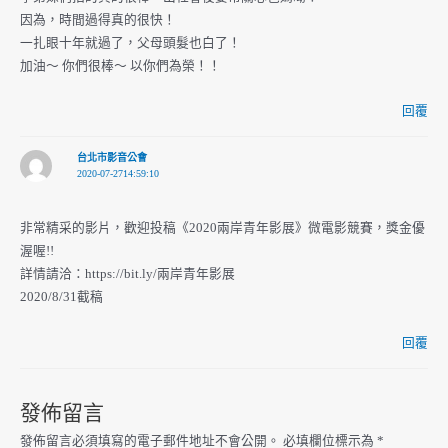
因為，時間過得真的很快！
一扎眼十年就過了，父母頭髮也白了！
加油～ 你們很棒～ 以你們為榮！！
回覆
台北市影音公會
2020-07-2714:59:10
非常精采的影片，歡迎投稿《2020兩岸青年影展》微電影競賽，獎金優
渥喔!!
詳情請洽：https://bit.ly/兩岸青年影展
2020/8/31截稿
回覆
發佈留言
發佈留言必須填寫的電子郵件地址不會公開。
必填欄位標示為
*