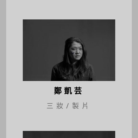
鄭凱芸
三妝/製片