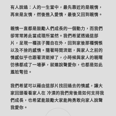
有人說過：人的一生當中，最先靠近的是親情，
再來是友情，然後進入愛情，最後又回到親情。
親情⼀直都是鼓勵⼈們成長的一個動力，而我們
卻常常將此當成理所當然。我們希望透過這部
片，呈現⼀種孩子獨自在外，回到家後那種惆悵
以及不捨的感情。隨著時間流逝，與家人之前的
情感似乎也跟著流逝掉了，小時候與家⼈的親暱
彷彿都成了⼀場夢，就連說聲愛你，也都是如此
尷尬彆扭。
我們希望可以藉由這部片找回過去的情感，讓大
家回頭看看家⼈在 冷漠的我們背後是如何支持我
們成長，也希望能鼓勵大家能夠勇敢向家人說聲
我愛你。