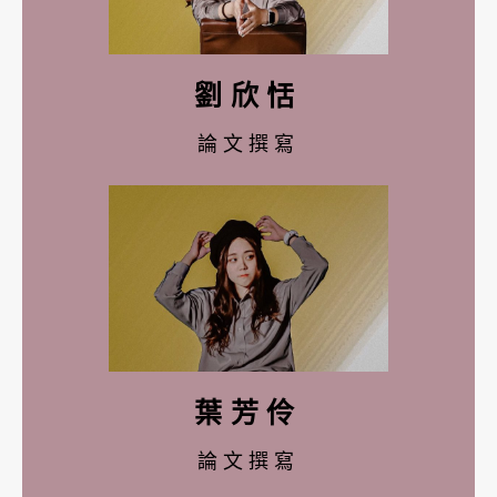
劉欣恬
論文撰寫
葉芳伶
論文撰寫