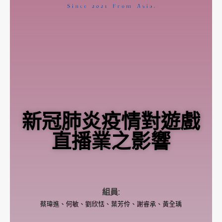
新冠肺炎疫情對遊戲
直播業之影響
組員:
蔡瑋進、何敏、劉欣恬、葉芳伶、謝睿承、黃全瑀