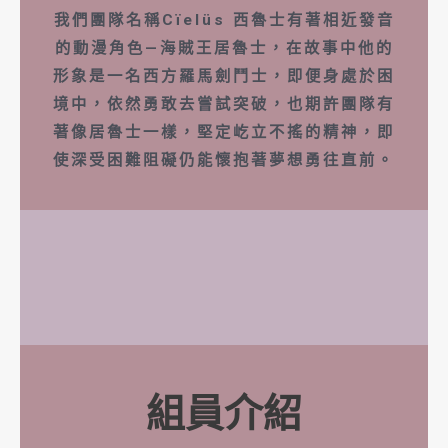
我們團隊名稱Cïelüs 西魯士有著相近發音
的動漫角色—海賊王居魯士，在故事中他的
形象是一名西方羅馬劍鬥士，即便身處於困
境中，依然勇敢去嘗試突破，也期許團隊有
著像居魯士一樣，堅定屹立不搖的精神，即
使深受困難阻礙仍能懷抱著夢想勇往直前。
組員介紹