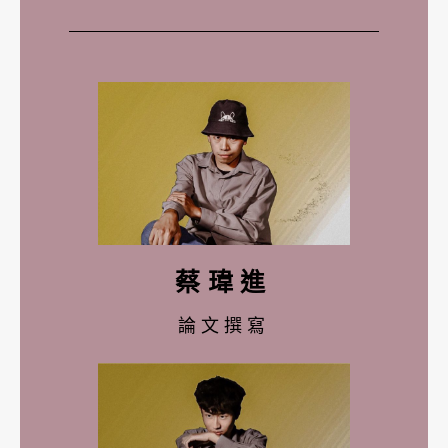
蔡瑋進
論文撰寫