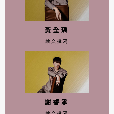
黃全瑀
論文撰寫
謝睿承
論文撰寫