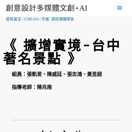
創意設計多媒體文創+AI
發佈留言
/
CSIE104
/ 作者:
資訊傳播學系
《 擴增實境-台中
著名景點 》
組員：張凱旻、陳威廷、張志鴻、黃昱超
指導老師：陳兆南