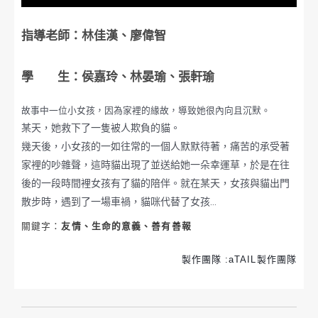
指導老師：林佳漢、廖偉智
學 生：侯嘉玲、林晏瑜、張軒瑜
故事中一位小女孩，因為家裡的緣故，導致她很內向且沉默。
某天，她救下了一隻被人欺負的貓。
幾天後，小女孩的一如往常的一個人默默待著，痛苦的承受著
家裡的吵雜聲，這時貓出現了並送給她一朵幸運草，於是在往
後的一段時間裡女孩有了貓的陪伴。
就在某天，女孩與貓出門
散步時，遇到了一場車禍，貓咪代替了女孩…
關鍵字：
友情、生命的意義、善有善報
製作團隊 :aTAIL製作團隊