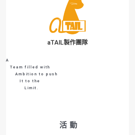
aTAIL製作團隊
A
Team filled with
Ambition to push
It to the
Limit.
活動