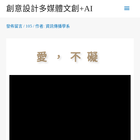
創意設計多媒體文創+AI
發佈留言
/
105
/ 作者:
資訊傳播學系
愛，不礙