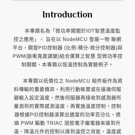
Introduction
本專題名為「微功率開關於IOT智慧溫度監
控之應用」， 旨在以 NodeMCU 發展一物 聯網
平台，開發PID控制器 (比例-積分-微分控制器)與
PWM(脈衝寬度調變)結合運算之智慧 型微功率控
制開關，本專題以恆溫控制為實驗例子。
本專題以低價位之 NodeMCU 組件板作為資
料傳輸的重要橋梁，利用行動裝置或在遠端伺服
器輸入設定溫度，然後伺服器再接收到感測器所
量測到的實際感測溫度，再實施溫度控制，控制
器根據PID控制器演算出適當的功率百分比，透
過 PWM 驅動 TRIAC 固態電子繼電器來達到升
溫、降溫元件的控制以達到溫控之效能，溫度感