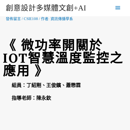
創意設計多媒體文創+AI
發佈留言
/
CSIE108
/ 作者:
資訊傳播學系
《 微功率開關於
IOT智慧溫度監控之
應用 》
組員：
丁紹剛、王俊鑌、蕭懋霖
指導老師：
陳永欽