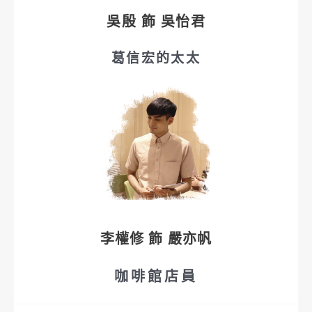
吳殷 飾 吳怡君
葛信宏的太太
李權修 飾 嚴亦帆
咖啡館店員