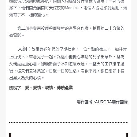
臨感情冷淡期的嚴亦帆，兩個人相遇會有什麼樣的發展？一次的機
緣下，他們開始展開每天深夜的Man talk，兩個人從埋怨到勉勵，漸
漸有了不一樣的變化。
第二部是與南投鹿谷廣興村的產學合作案，拍攝約二十分鐘的
微電影。
大綱：
故事論述年代於早期社會，一位辛勤的樵夫，一如往常
上山伐木，帶著兒子一起。路途中他擔心年幼的兒子出意外，身為
父親處處擔心著，卻礙於面子不知怎麼表達。一整天的工作結束過
後，樵夫們去冰菓室，日復一日的生活，看似平凡，卻在細節中看
出男人為父的心情。
關鍵字：
愛、愛情、親情、傳統產業
製作團隊 :AURORA製作團隊