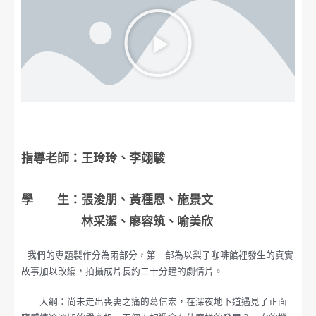
指導老師：王玲玲、李翊駿
學 生：張浚朋、黃種恩、施景文
林采潔、廖容筑、喻美欣
我們的專題製作分為兩部分，第一部為以梨子咖啡館裡發生的真實
故事加以改編，拍攝成片長約二十分鐘的劇情片。
大綱：尚未走出喪妻之痛的葛信宏，在深夜地下道遇見了正面