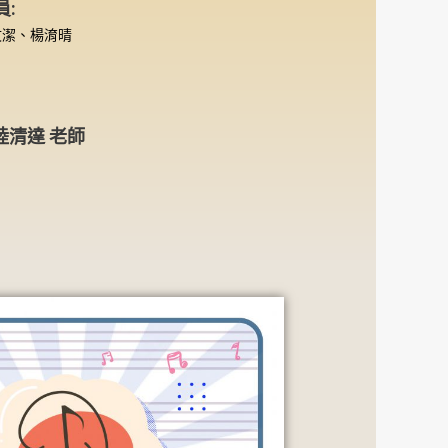
員:
文潔、楊淯晴
 陸清達 老師