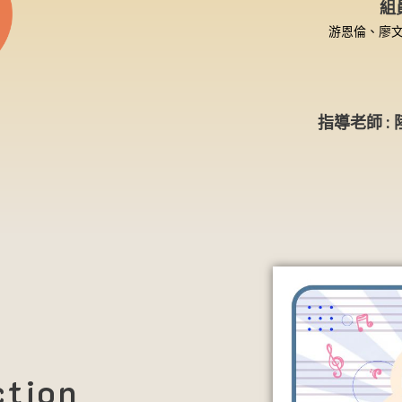
組
游恩倫、廖
指導老師 :
ction