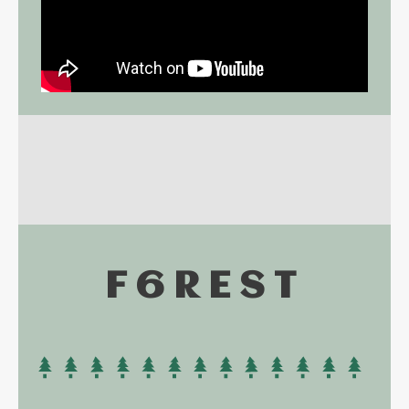
F6REST