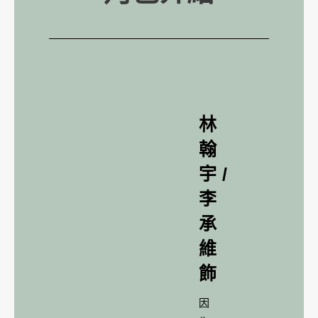
林
翰
宇/
李
承
維
飾
因