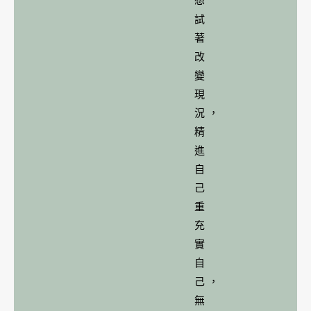
想
試
著
改
變
現
況，
精
進
自
己
重
充
實
自
己，
無