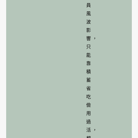
員
風
波
影
響，
只
能
靠
積
蓄
省
吃
儉
用
過
活，