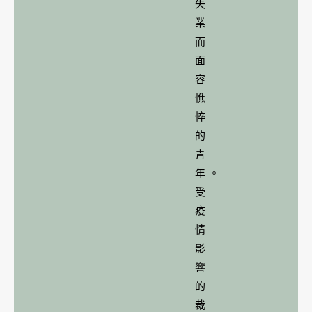
失
業
而
面
容
憔
悴
的
青
年。
受
疫
情
影
響
的
裁