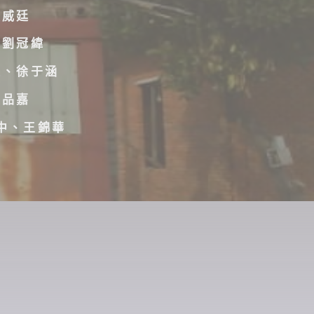
賴威廷
、劉冠緯
文、徐于涵
黃品嘉
中、王錦華