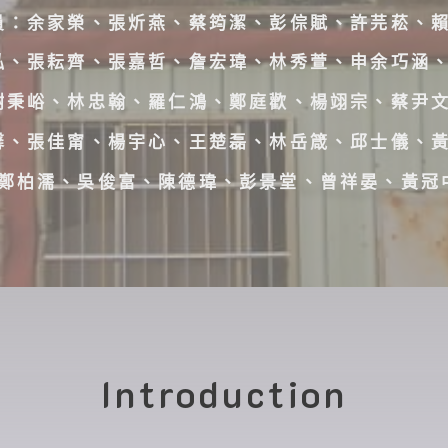
員：余家榮、張炘燕、蔡筠潔、彭倧賦、許芫菘、
泓、張耘齊、張嘉哲、詹宏瑋、林秀萱、申余巧涵
謝秉峪、林忠翰、羅仁鴻、鄭庭歡、楊翊宗、蔡尹
馨、張佳甯、楊宇心、王楚磊、林岳箴、邱士儀、
鄭柏濡、吳俊富、陳德瑋、彭景堂、曾祥晏、黃冠
Introduction