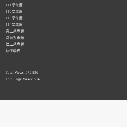
111學年度
112學年度
113學年度
114學年度
資工系專題
時尚系專題
社工系專題
伙伴學校
Total Views:
575,836
Total Page Views:
684
微電影
傳播行銷
廣告片
平面攝影
應用軟體
環境互動
紀錄片
互動電影
AR/VR
2D動畫
3D動畫
遊戲軟體
新聞專題