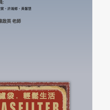
員:
婉實、許瀚鄉、黃馨慧
 陳啟英 老師