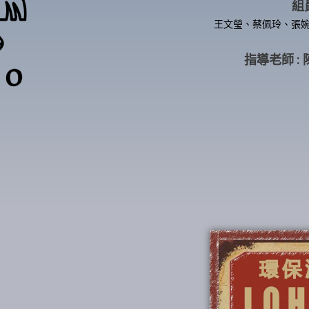
組
王文瑩、蔡佩玲、張
指導老師 :