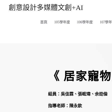
創意設計多媒體文創+AI
首頁
105學年度
106學年度
107學
《 居家寵物
組員：吳佳霖、張峵瑋、余劭倫
指導老師：陳永欽