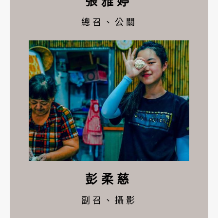
張雅婷
總召、公關
彭柔慈
副召、攝影