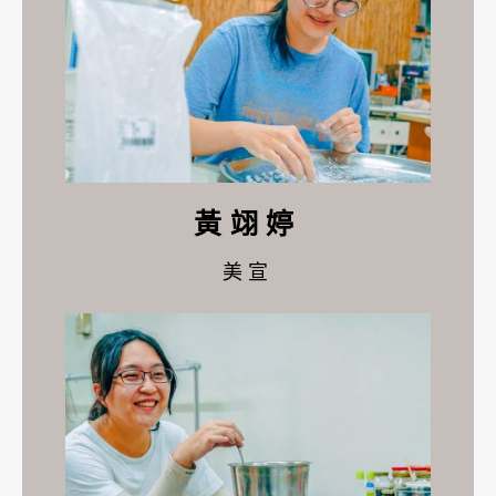
黃翊婷
美宣