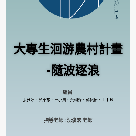
大專生洄游農村計畫
-隨波逐浪
組員:
張雅婷、彭柔慈、卓小妍、黃翊婷、蘇佩怡、王于瑈
指導老師 : 沈俊宏 老師