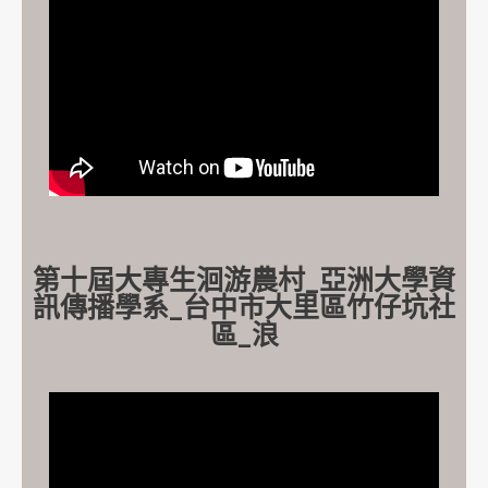
第十屆大專生洄游農村_亞洲大學資
訊傳播學系_台中市大里區竹仔坑社
區_浪