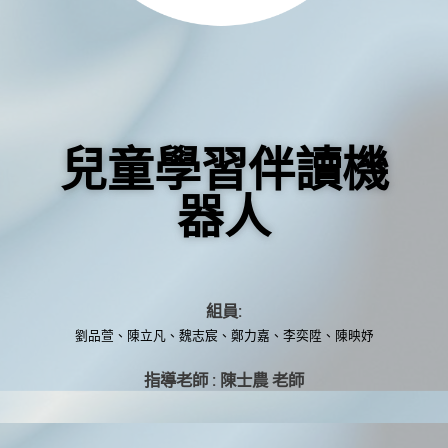
兒童學習伴讀機
器人
組員:
劉品萱、陳立凡、魏志宸、鄭力嘉、李奕陞、陳映妤
指導老師 : 陳士農 老師