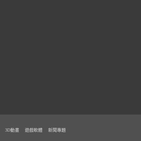
3D動畫
遊戲軟體
新聞專題