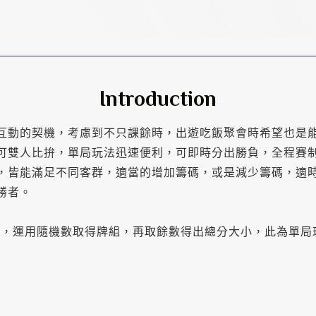
Introduction
互動的契機，考慮到不只課餘時，出遊吃飯聚會時希望也是
可雙人比拚，單局玩法迅速便利，可即時分出勝負，全程賽
，皆能滿足不同客群，適當的增加籌碼，或是減少籌碼，適
勝者。
限後，運用隨機數取得牌組，再取餘數得出總分大小，此為單