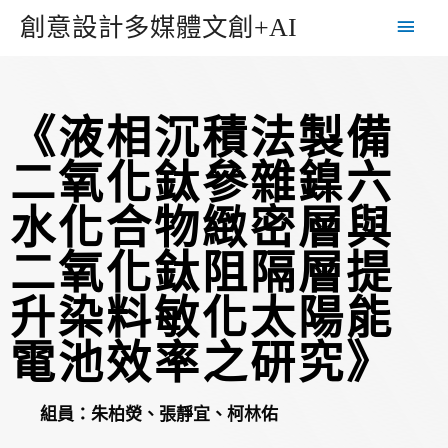
創意設計多媒體文創+AI
《液相沉積法製備
二氧化鈦參雜鎳六
水化合物緻密層與
二氧化鈦阻隔層提
升染料敏化太陽能
電池效率之研究》
組員：朱柏熒、張靜宜、柯林佑