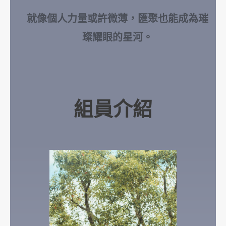
就像個人力量或許微薄，匯聚也能成為璀
璨耀眼的星河。
組員介紹