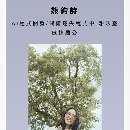
熊鈞詩
AI程式開發/偶爾迷失程式中 想法靈
感找周公