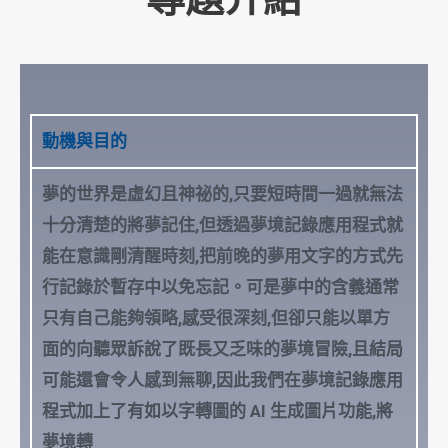
動機與目的
夢的世界是虛幻且神祕的,只要短時間一過就無法
十分清楚的將夢記住,但透過夢境記錄應用程式就
能在意識剛清醒時刻,把前晚的夢用文字的方式先
行記錄於暫存中以免忘記。可是夢中的含義通常
只有自己能夠領略,感受很深刻,但卻只能以單方
面的向聽眾訴說了既長又乏味的夢境冒險,且結局
可能還會令人感到無聊,因此我們在夢境記錄應用
程式加上了有如以字轉圖的 AI 生成圖片功能,將
夢境轉