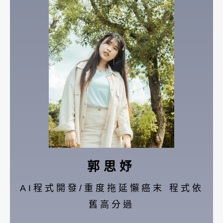
郭思妤
AI程式開發/重度拖延懶癌末 程式依
舊高分過