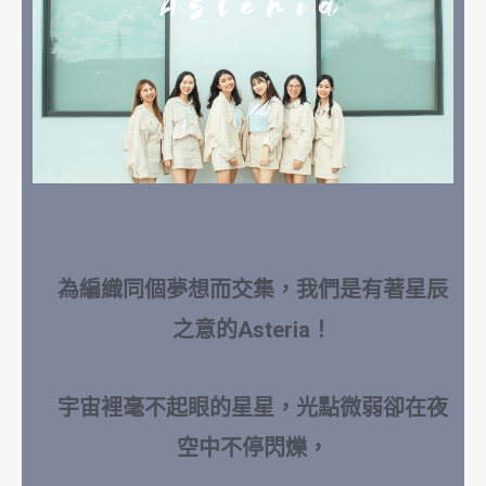
為編織同個夢想而交集，我們是有著星辰
之意的Asteria！
宇宙裡毫不起眼的星星，光點微弱卻在夜
空中不停閃爍，