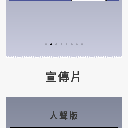
宣傳片
人聲版