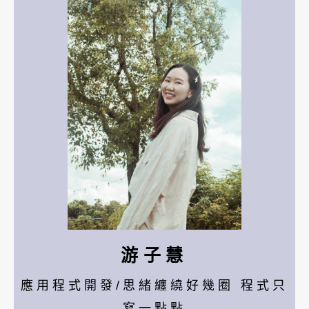
游子慧
應用程式開發/思緒纏繞好幾圈 程式只
寫一點點