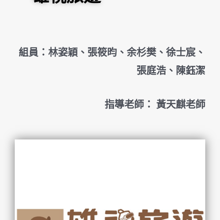
組員：林姿穎、張筱昀、余杉樊、徐士宸、
張庭浩、陳鈺潔
指導老師： 黃天麒老師