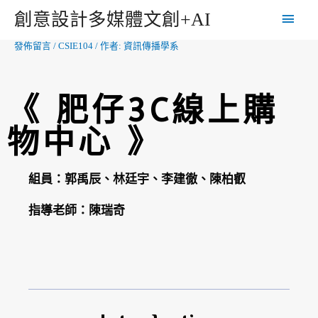
創意設計多媒體文創+AI
發佈留言
/
CSIE104
/ 作者:
資訊傳播學系
《 肥仔3C線上購
物中心 》
組員：郭禹辰、林廷宇、李建徹、陳柏叡
指導老師：陳瑞奇