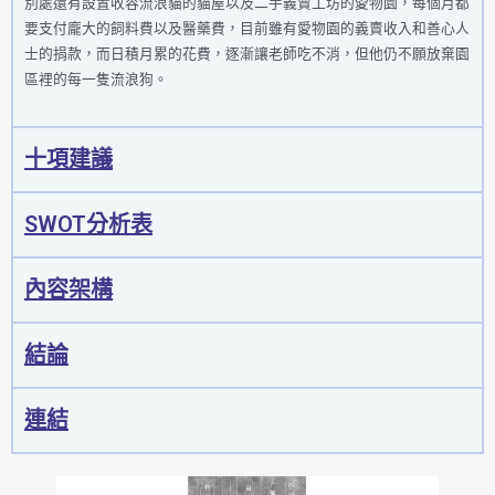
別處還有設置收容流浪貓的貓屋以及二手義賣工坊的愛物園，每個月都
要支付龐大的飼料費以及醫藥費，目前雖有愛物園的義賣收入和善心人
士的捐款，而日積月累的花費，逐漸讓老師吃不消，但他仍不願放棄園
區裡的每一隻流浪狗。
十項建議
SWOT分析表
內容架構
結論
連結