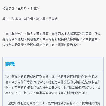
指導老師：王玲玲、李信邦
學生：詹淳閔、劉立琪、劉珏雲、黃姿嫚
一隻小狗從出生、進入美滿的家庭，最後因為主人搬家等種種因素，所以
將狗狗留至原地，到最後失去主人的狗狗被捕狗大隊抓進至公立收容所，
這樣重大的改變，也開始讓狗狗的生命，漸漸在倒數當中。
動機
我們選擇以狗狗的視角作為拍攝，藉由牠的雙眼來觀看收容所裡的環
境，以及同作為等待的同伴們，牠們是以什麼樣的心情待在這個收容所
裡。而有些狗狗被收容所人員牽出去之後，牠們感到既期待又害怕，因
為不知道這一趟出去，是重新被接納又或是宣判牠們的死刑。
過程中我們將訪談專業人士、動保團體以及愛狗人士，提出對於台灣