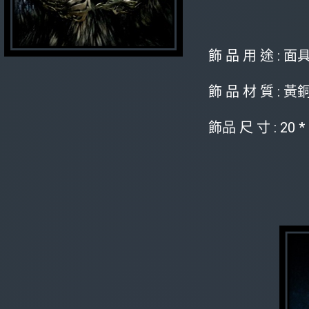
飾 品 用 途 : 面
飾 品 材 質 : 黃
飾品 尺 寸 : 20 * 