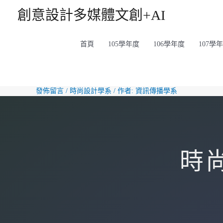
創意設計多媒體文創+AI
首頁
105學年度
106學年度
107學
發佈留言
/
時尚設計學系
/ 作者:
資訊傳播學系
時