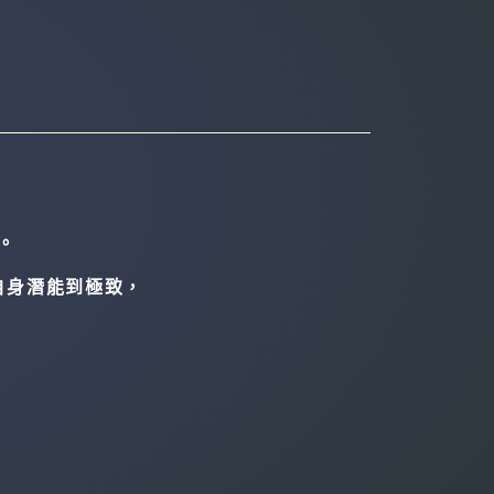
。
自身潛能到極致，