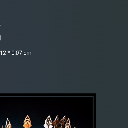
具
銅
12 * 0.07 cm