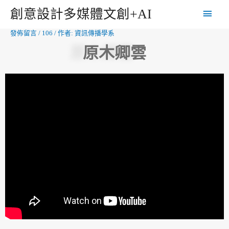
創意設計多媒體文創+AI
發佈留言
/
106
/ 作者:
資訊傳播學系
原木卿雲