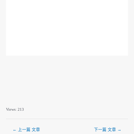
分析 : 虛擬影視 :
策展 : 網頁設計 :
劇本 : 2D繪圖 :
攝影 : 3D CG :
組員A：
組員B：
組員C：
組員D：
組員E：
學習歷程屬性 : 提案、學習、討論、分析、劇本、分鏡腳本、學習、攝影、網頁設計、口頭報告、策展
Views: 213
←
上一篇 文章
下一篇 文章
→