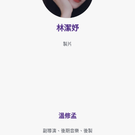
林潔妤
製片
溫修孟
副導演、後期音樂、後製