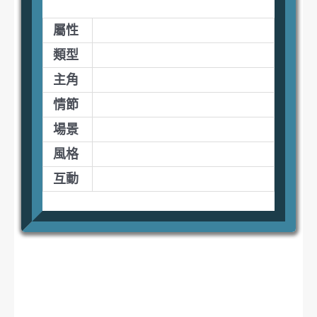
屬性
類型
主角
情節
場景
風格
互動
提案 : 口頭報告 :
學習 : 程式設計 :
討論 : 分鏡腳本 :