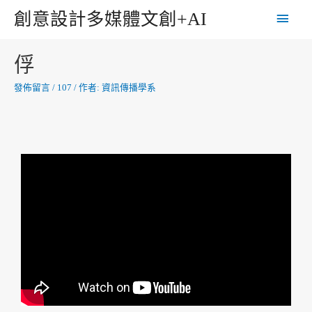
創意設計多媒體文創+AI
俘
發佈留言
/
107
/ 作者:
資訊傳播學系