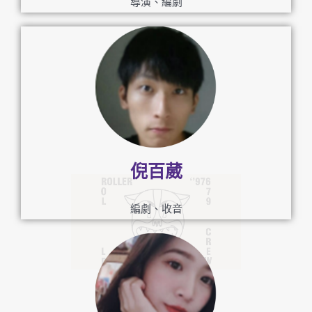
導演、編劇
倪百葳
編劇、收音