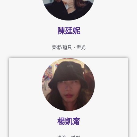
陳廷妮
美術/道具、燈光
楊凱甯