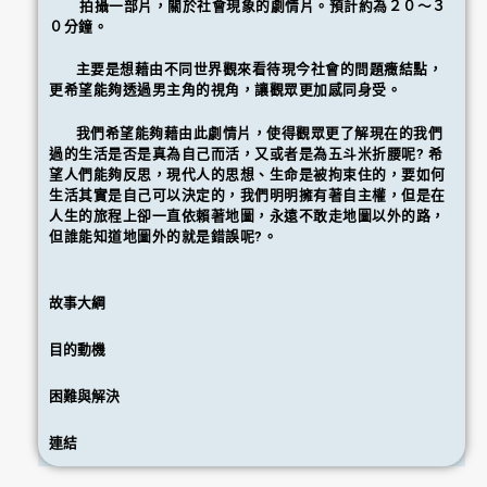
拍攝一部片，關於社會現象的劇情片。預計約為２０～３
０分鐘。
主要是想藉由不同世界觀來看待現今社會的問題癥結點，
更希望能夠透過男主角的視角，讓觀眾更加感同身受。
我們希望能夠藉由此劇情片，使得觀眾更了解現在的我們
過的生活是否是真為自己而活，又或者是為五斗米折腰呢? 希
望人們能夠反思，現代人的思想、生命是被拘束住的，要如何
生活其實是自己可以決定的，我們明明擁有著自主權，但是在
人生的旅程上卻一直依賴著地圖，永遠不敢走地圖以外的路，
但誰能知道地圖外的就是錯誤呢?。
故事大綱
目的動機
困難與解決
連結